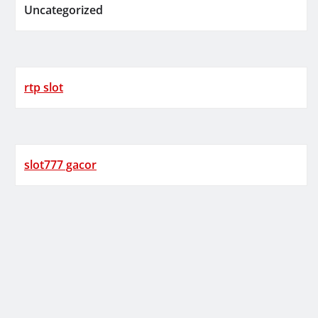
Uncategorized
rtp slot
slot777 gacor