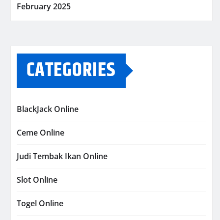
February 2025
CATEGORIES
BlackJack Online
Ceme Online
Judi Tembak Ikan Online
Slot Online
Togel Online