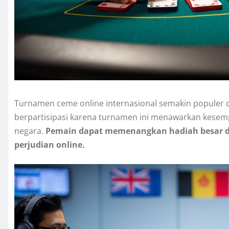
Turnamen ceme online internasional semakin populer di
berpartisipasi karena turnamen ini menawarkan kesem
negara.
Pemain dapat memenangkan hadiah besar da
perjudian online.