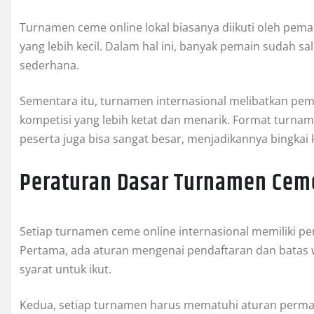
Turnamen ceme online lokal biasanya diikuti oleh pema
yang lebih kecil. Dalam hal ini, banyak pemain sudah s
sederhana.
Sementara itu, turnamen internasional melibatkan pema
kompetisi yang lebih ketat dan menarik. Format turnam
peserta juga bisa sangat besar, menjadikannya bingkai 
Peraturan Dasar Turnamen Ceme
Setiap turnamen ceme online internasional memiliki pe
Pertama, ada aturan mengenai pendaftaran dan bata
syarat untuk ikut.
Kedua, setiap turnamen harus mematuhi aturan permai