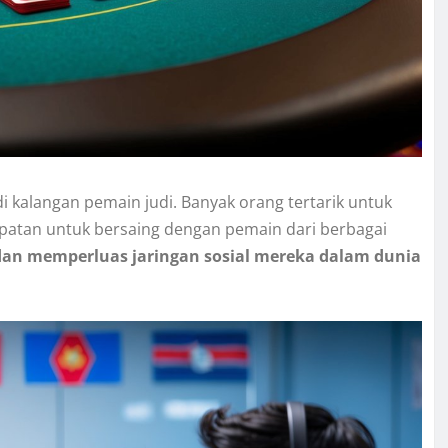
 kalangan pemain judi. Banyak orang tertarik untuk
patan untuk bersaing dengan pemain dari berbagai
n memperluas jaringan sosial mereka dalam dunia