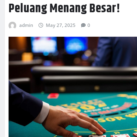
Peluang Menang Besar!
admin
May 27, 2025
0