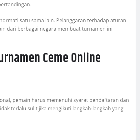
pertandingan.
hormati satu sama lain. Pelanggaran terhadap aturan
ain dari berbagai negara membuat turnamen ini
Turnamen Ceme Online
sional, pemain harus memenuhi syarat pendaftaran dan
dak terlalu sulit jika mengikuti langkah-langkah yang