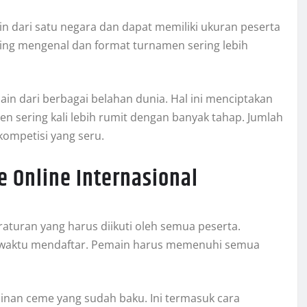
in dari satu negara dan dapat memiliki ukuran peserta
aling mengenal dan format turnamen sering lebih
in dari berbagai belahan dunia. Hal ini menciptakan
en sering kali lebih rumit dengan banyak tahap. Jumlah
kompetisi yang seru.
 Online Internasional
raturan yang harus diikuti oleh semua peserta.
s waktu mendaftar. Pemain harus memenuhi semua
nan ceme yang sudah baku. Ini termasuk cara