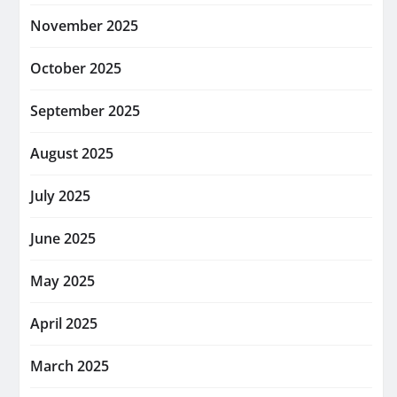
November 2025
October 2025
September 2025
August 2025
July 2025
June 2025
May 2025
April 2025
March 2025