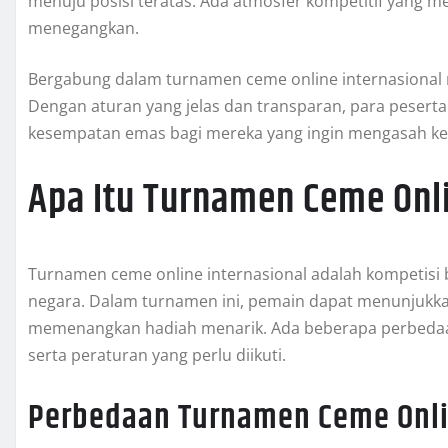
menuju posisi teratas. Ada atmosfer kompetitif yang 
menegangkan.
Bergabung dalam turnamen ceme online internasional
Dengan aturan yang jelas dan transparan, para pesert
kesempatan emas bagi mereka yang ingin mengasah ke
Apa Itu Turnamen Ceme Onli
Turnamen ceme online internasional adalah kompetisi 
negara. Dalam turnamen ini, pemain dapat menunju
memenangkan hadiah menarik. Ada beberapa perbedaan
serta peraturan yang perlu diikuti.
Perbedaan Turnamen Ceme Onlin