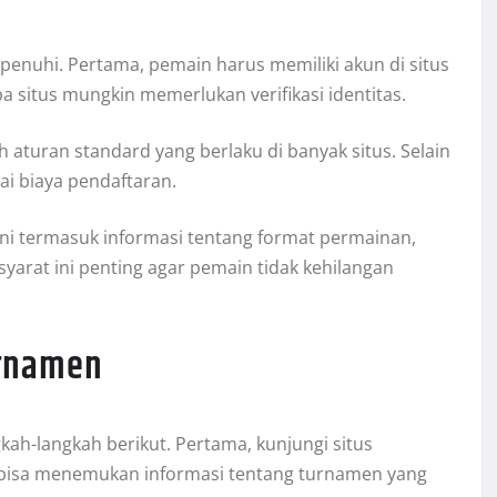
penuhi. Pertama, pemain harus memiliki akun di situs
situs mungkin memerlukan verifikasi identitas.
h aturan standard yang berlaku di banyak situs. Selain
ai biaya pendaftaran.
ni termasuk informasi tentang format permainan,
yarat ini penting agar pemain tidak kehilangan
urnamen
ah-langkah berikut. Pertama, kunjungi situs
 bisa menemukan informasi tentang turnamen yang