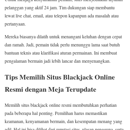
pelanggan yang aktif 24 jam. Tim dukungan siap membantu
lewat live chat, email, atau telepon kapanpun ada masalah atau
pertanyaan.
Mereka biasanya dilatih untuk menangani keluhan dengan cepat
dan ramah. Jadi, pemain tidak perlu menunggu lama saat butuh
bantuan teknis atau klarifikasi aturan permainan. Ini membuat
pengalaman bermain jadi lebih lancar dan menyenangkan.
Tips Memilih Situs Blackjack Online
Resmi dengan Meja Terupdate
Memilih situs blackjack online resmi membutuhkan perhatian
pada beberapa hal penting. Pemilihan harus memastikan
keamanan, kenyamanan bermain, dan kesempatan menang yang
adil. Hal ini bisa dilihat dari reputasi situs, ulasan pengguna, serta