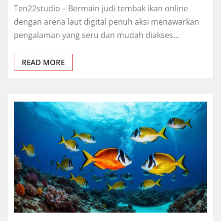
Ten22studio – Bermain judi tembak ikan online
dengan arena laut digital penuh aksi menawarkan
pengalaman yang seru dan mudah diakses…
READ MORE