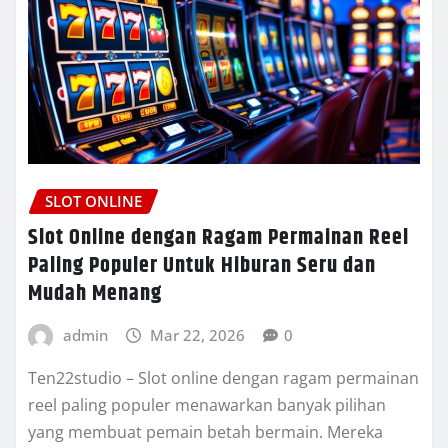
SLOT ONLINE
Slot Online dengan Ragam Permainan Reel
Paling Populer Untuk Hiburan Seru dan
Mudah Menang
admin
Mar 22, 2026
0
Ten22studio – Slot online dengan ragam permainan
reel paling populer menawarkan banyak pilihan
yang membuat pemain betah bermain. Mereka