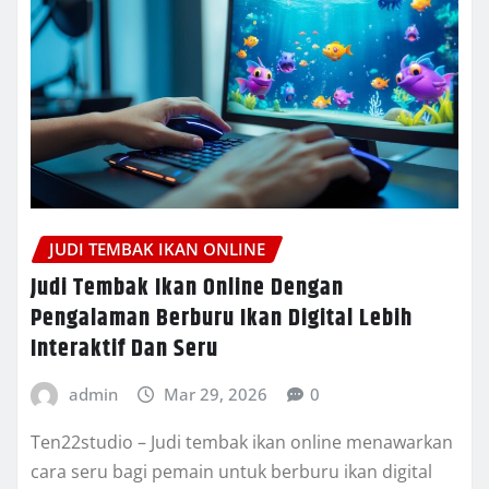
JUDI TEMBAK IKAN ONLINE
Judi Tembak Ikan Online Dengan
Pengalaman Berburu Ikan Digital Lebih
Interaktif Dan Seru
admin
Mar 29, 2026
0
Ten22studio – Judi tembak ikan online menawarkan
cara seru bagi pemain untuk berburu ikan digital