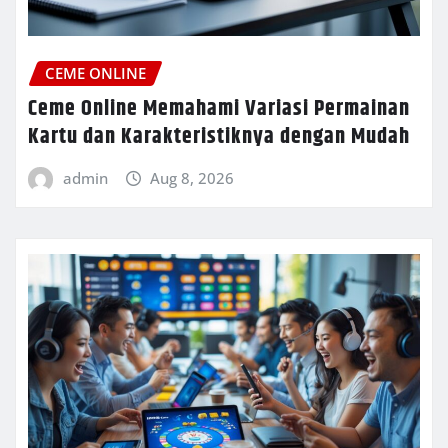
CEME ONLINE
Ceme Online Memahami Variasi Permainan
Kartu dan Karakteristiknya dengan Mudah
admin
Aug 8, 2026