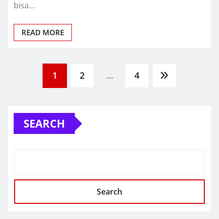
bisa…
READ MORE
Posts
1
2
…
4
pagination
SEARCH
Search