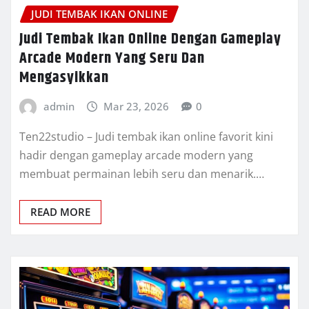
JUDI TEMBAK IKAN ONLINE
Judi Tembak Ikan Online Dengan Gameplay
Arcade Modern Yang Seru Dan
Mengasyikkan
admin
Mar 23, 2026
0
Ten22studio – Judi tembak ikan online favorit kini
hadir dengan gameplay arcade modern yang
membuat permainan lebih seru dan menarik.…
READ MORE