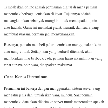
Tembak ikan online adalah permainan digital di mana pemain
menembak berbagai jenis ikan di layar. Tujuannya adalah
menangkap ikan sebanyak mungkin untuk mendapatkan poin
atau hadiah. Game ini memakai grafik menarik dan suara yang
membuat suasana bermain jadi menyenangkan.
Biasanya, pemain membeli peluru tembakan menggunakan koin
atau uang virtual. Setiap ikan yang berhasil ditembak akan
memberikan nilai berbeda. Jadi, pemain harus memilih ikan yang
tepat supaya poin yang didapatkan maksimal.
Cara Kerja Permainan
Permainan ini bekerja dengan menggunakan sistem server yang
mengatur jenis dan jumlah ikan yang muncul. Saat pemain
menembak, data akan dikirim ke server untuk menentukan apakah