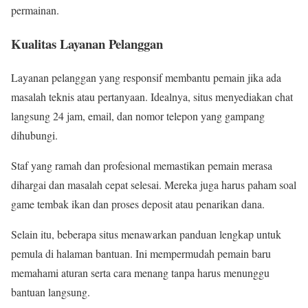
permainan.
Kualitas Layanan Pelanggan
Layanan pelanggan yang responsif membantu pemain jika ada
masalah teknis atau pertanyaan. Idealnya, situs menyediakan chat
langsung 24 jam, email, dan nomor telepon yang gampang
dihubungi.
Staf yang ramah dan profesional memastikan pemain merasa
dihargai dan masalah cepat selesai. Mereka juga harus paham soal
game tembak ikan dan proses deposit atau penarikan dana.
Selain itu, beberapa situs menawarkan panduan lengkap untuk
pemula di halaman bantuan. Ini mempermudah pemain baru
memahami aturan serta cara menang tanpa harus menunggu
bantuan langsung.