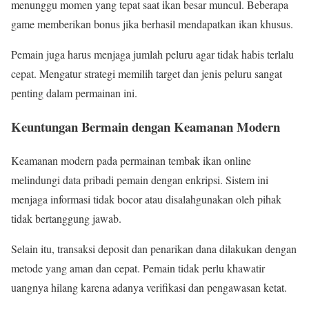
menunggu momen yang tepat saat ikan besar muncul. Beberapa
game memberikan bonus jika berhasil mendapatkan ikan khusus.
Pemain juga harus menjaga jumlah peluru agar tidak habis terlalu
cepat. Mengatur strategi memilih target dan jenis peluru sangat
penting dalam permainan ini.
Keuntungan Bermain dengan Keamanan Modern
Keamanan modern pada permainan tembak ikan online
melindungi data pribadi pemain dengan enkripsi. Sistem ini
menjaga informasi tidak bocor atau disalahgunakan oleh pihak
tidak bertanggung jawab.
Selain itu, transaksi deposit dan penarikan dana dilakukan dengan
metode yang aman dan cepat. Pemain tidak perlu khawatir
uangnya hilang karena adanya verifikasi dan pengawasan ketat.