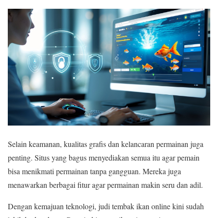
Selain keamanan, kualitas grafis dan kelancaran permainan juga
penting. Situs yang bagus menyediakan semua itu agar pemain
bisa menikmati permainan tanpa gangguan. Mereka juga
menawarkan berbagai fitur agar permainan makin seru dan adil.
Dengan kemajuan teknologi, judi tembak ikan online kini sudah