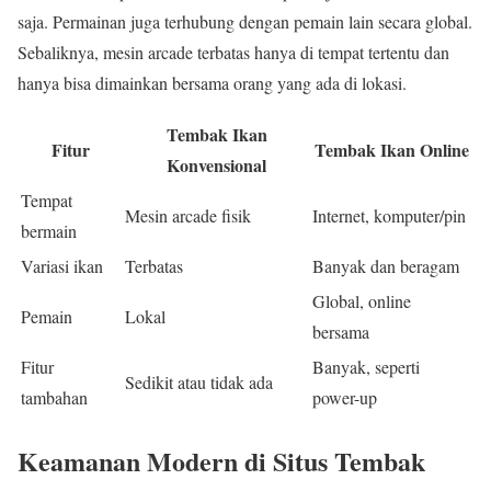
saja. Permainan juga terhubung dengan pemain lain secara global.
Sebaliknya, mesin arcade terbatas hanya di tempat tertentu dan
hanya bisa dimainkan bersama orang yang ada di lokasi.
Tembak Ikan
Fitur
Tembak Ikan Online
Konvensional
Tempat
Mesin arcade fisik
Internet, komputer/pin
bermain
Variasi ikan
Terbatas
Banyak dan beragam
Global, online
Pemain
Lokal
bersama
Fitur
Banyak, seperti
Sedikit atau tidak ada
tambahan
power-up
Keamanan Modern di Situs Tembak