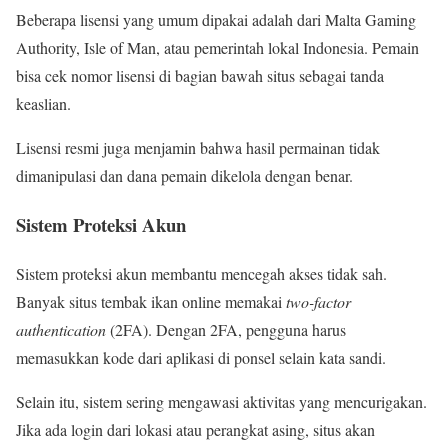
Beberapa lisensi yang umum dipakai adalah dari Malta Gaming
Authority, Isle of Man, atau pemerintah lokal Indonesia. Pemain
bisa cek nomor lisensi di bagian bawah situs sebagai tanda
keaslian.
Lisensi resmi juga menjamin bahwa hasil permainan tidak
dimanipulasi dan dana pemain dikelola dengan benar.
Sistem Proteksi Akun
Sistem proteksi akun membantu mencegah akses tidak sah.
Banyak situs tembak ikan online memakai
two-factor
authentication
(2FA). Dengan 2FA, pengguna harus
memasukkan kode dari aplikasi di ponsel selain kata sandi.
Selain itu, sistem sering mengawasi aktivitas yang mencurigakan.
Jika ada login dari lokasi atau perangkat asing, situs akan