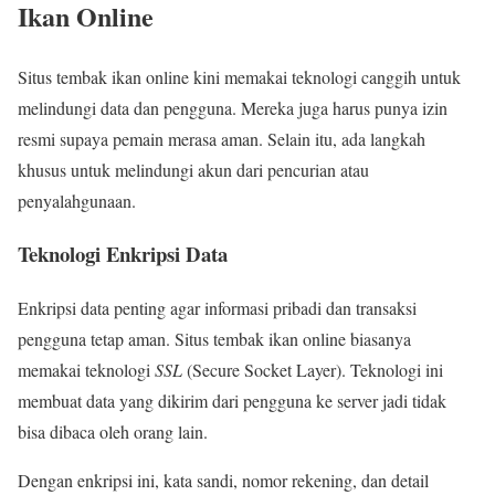
Ikan Online
Situs tembak ikan online kini memakai teknologi canggih untuk
melindungi data dan pengguna. Mereka juga harus punya izin
resmi supaya pemain merasa aman. Selain itu, ada langkah
khusus untuk melindungi akun dari pencurian atau
penyalahgunaan.
Teknologi Enkripsi Data
Enkripsi data penting agar informasi pribadi dan transaksi
pengguna tetap aman. Situs tembak ikan online biasanya
memakai teknologi
SSL
(Secure Socket Layer). Teknologi ini
membuat data yang dikirim dari pengguna ke server jadi tidak
bisa dibaca oleh orang lain.
Dengan enkripsi ini, kata sandi, nomor rekening, dan detail