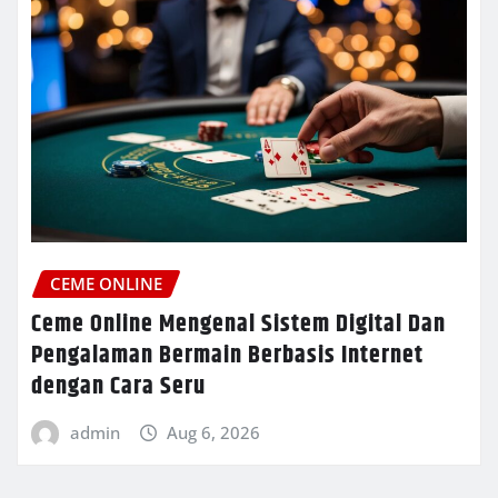
CEME ONLINE
Ceme Online Mengenal Sistem Digital Dan
Pengalaman Bermain Berbasis Internet
dengan Cara Seru
admin
Aug 6, 2026