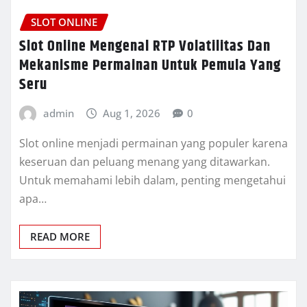
SLOT ONLINE
Slot Online Mengenal RTP Volatilitas Dan
Mekanisme Permainan Untuk Pemula Yang
Seru
admin
Aug 1, 2026
0
Slot online menjadi permainan yang populer karena
keseruan dan peluang menang yang ditawarkan.
Untuk memahami lebih dalam, penting mengetahui
apa…
READ MORE