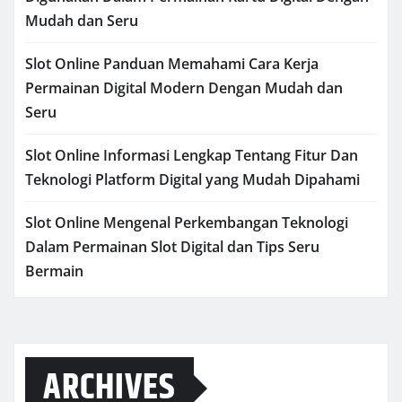
Mudah dan Seru
Slot Online Panduan Memahami Cara Kerja
Permainan Digital Modern Dengan Mudah dan
Seru
Slot Online Informasi Lengkap Tentang Fitur Dan
Teknologi Platform Digital yang Mudah Dipahami
Slot Online Mengenal Perkembangan Teknologi
Dalam Permainan Slot Digital dan Tips Seru
Bermain
ARCHIVES