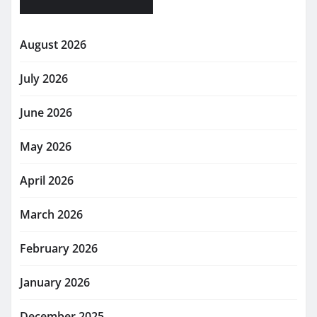
August 2026
July 2026
June 2026
May 2026
April 2026
March 2026
February 2026
January 2026
December 2025