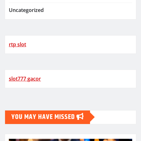
Uncategorized
rtp slot
slot777 gacor
YOU MAY HAVE MISSED