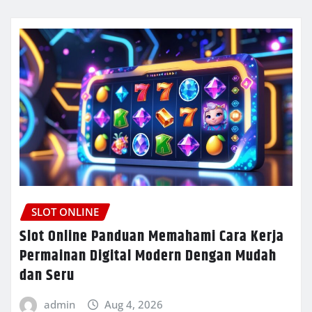
SLOT ONLINE
Slot Online Panduan Memahami Cara Kerja
Permainan Digital Modern Dengan Mudah
dan Seru
admin
Aug 4, 2026