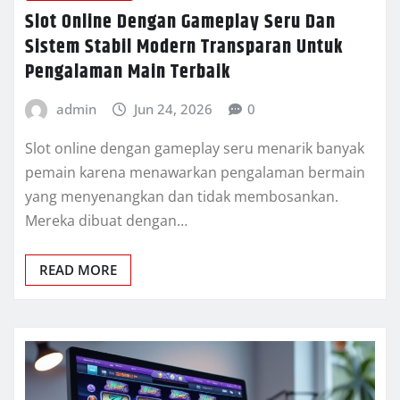
Slot Online Dengan Gameplay Seru Dan
Sistem Stabil Modern Transparan Untuk
Pengalaman Main Terbaik
admin
Jun 24, 2026
0
Slot online dengan gameplay seru menarik banyak
pemain karena menawarkan pengalaman bermain
yang menyenangkan dan tidak membosankan.
Mereka dibuat dengan…
READ MORE