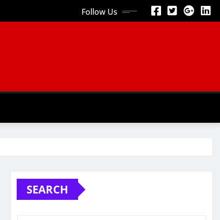
Follow Us
SEARCH