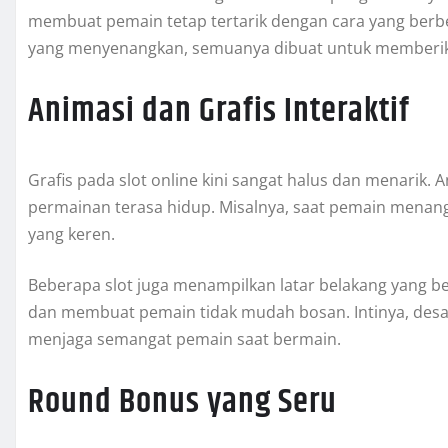
membuat pemain tetap tertarik dengan cara yang berbe
yang menyenangkan, semuanya dibuat untuk memberik
Animasi dan Grafis Interaktif
Grafis pada slot online kini sangat halus dan menarik.
permainan terasa hidup. Misalnya, saat pemain menang
yang keren.
Beberapa slot juga menampilkan latar belakang yang 
dan membuat pemain tidak mudah bosan. Intinya, desai
menjaga semangat pemain saat bermain.
Round Bonus yang Seru