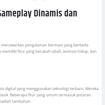
 Gameplay Dinamis dan
ik menawarkan pengalaman bermain yang berbeda
 memiliki fitur yang berubah-ubah, animasi hidup, dan
is digital yang menggunakan teknologi terbaru. Mereka
t klasik. Beberapa fitur yang umum termasuk putaran
 hadiah tambahan.