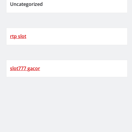
Uncategorized
rtp slot
slot777 gacor