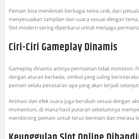
Pemain bisa menikmati berbagai tema unik, dari petualan
menyesuaikan tampilan dan suara sesuai dengan tem
Slot modern sering diperbarui untuk menjaga permaina
Ciri-Ciri Gameplay Dinamis
Gameplay dinamis artinya permainan tidak monoton. Fit
dengan aturan berbeda, simbol yang saling berinterak
pemain selalu penasaran apa yang akan terjadi selanjut
Animasi dan efek suara juga berubah sesuai dengan ak
momentum, di mana hasil putaran sebelumnya mempeng
mendorong pemain untuk terus bermain dan merasa ter
Keunggulan Slot Online Dibandi