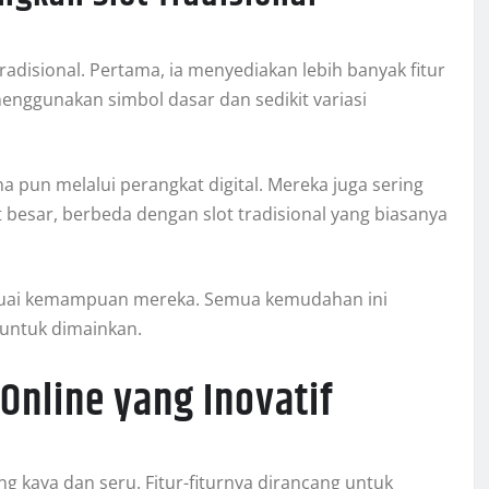
radisional. Pertama, ia menyediakan lebih banyak fitur
menggunakan simbol dasar dan sedikit variasi
na pun melalui perangkat digital. Mereka juga sering
 besar, berbeda dengan slot tradisional yang biasanya
sesuai kemampuan mereka. Semua kemudahan ini
untuk dimainkan.
 Online yang Inovatif
 kaya dan seru. Fitur-fiturnya dirancang untuk