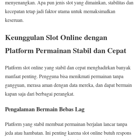
menyenangkan. Apa pun jenis slot yang dimainkan, stabilitas dan
kecepatan tetap jadi faktor utama untuk memaksimalkan
keseruan.
Keunggulan Slot Online dengan
Platform Permainan Stabil dan Cepat
Platform slot online yang stabil dan cepat menghadirkan banyak
manfaat penting. Pengguna bisa menikmati permainan tanpa
gangguan, merasa aman dengan data mereka, dan dapat bermain
kapan saja dari berbagai perangkat.
Pengalaman Bermain Bebas Lag
Platform yang stabil membuat permainan berjalan lancar tanpa
jeda atau hambatan. Ini penting karena slot online butuh respons