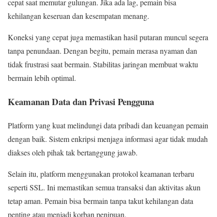
cepat saat memutar gulungan. Jika ada lag, pemain bisa
kehilangan keseruan dan kesempatan menang.
Koneksi yang cepat juga memastikan hasil putaran muncul segera
tanpa penundaan. Dengan begitu, pemain merasa nyaman dan
tidak frustrasi saat bermain. Stabilitas jaringan membuat waktu
bermain lebih optimal.
Keamanan Data dan Privasi Pengguna
Platform yang kuat melindungi data pribadi dan keuangan pemain
dengan baik. Sistem enkripsi menjaga informasi agar tidak mudah
diakses oleh pihak tak bertanggung jawab.
Selain itu, platform menggunakan protokol keamanan terbaru
seperti SSL. Ini memastikan semua transaksi dan aktivitas akun
tetap aman. Pemain bisa bermain tanpa takut kehilangan data
penting atau menjadi korban penipuan.