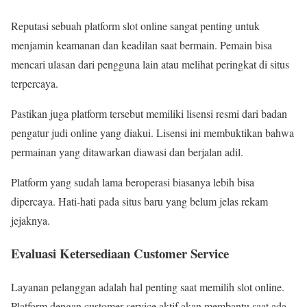
Reputasi sebuah platform slot online sangat penting untuk
menjamin keamanan dan keadilan saat bermain. Pemain bisa
mencari ulasan dari pengguna lain atau melihat peringkat di situs
terpercaya.
Pastikan juga platform tersebut memiliki lisensi resmi dari badan
pengatur judi online yang diakui. Lisensi ini membuktikan bahwa
permainan yang ditawarkan diawasi dan berjalan adil.
Platform yang sudah lama beroperasi biasanya lebih bisa
dipercaya. Hati-hati pada situs baru yang belum jelas rekam
jejaknya.
Evaluasi Ketersediaan Customer Service
Layanan pelanggan adalah hal penting saat memilih slot online.
Platform dengan customer service aktif akan membantu saat ada