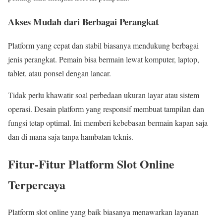
Akses Mudah dari Berbagai Perangkat
Platform yang cepat dan stabil biasanya mendukung berbagai
jenis perangkat. Pemain bisa bermain lewat komputer, laptop,
tablet, atau ponsel dengan lancar.
Tidak perlu khawatir soal perbedaan ukuran layar atau sistem
operasi. Desain platform yang responsif membuat tampilan dan
fungsi tetap optimal. Ini memberi kebebasan bermain kapan saja
dan di mana saja tanpa hambatan teknis.
Fitur-Fitur Platform Slot Online
Terpercaya
Platform slot online yang baik biasanya menawarkan layanan