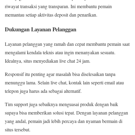
riwayat transaksi yang transparan. Ini membantu pemain
memantau setiap aktivitas deposit dan penarikan.
Dukungan Layanan Pelanggan
Layanan pelanggan yang ramah dan cepat membantu pemain saat
mengalami kendala teknis atau ingin menanyakan sesuatu.
Idealnya, situs menyediakan live chat 24 jam.
Responsif itu penting agar masalah bisa diselesaikan tanpa
menunggu lama. Selain live chat, kontak lain seperti email atau
telepon juga harus ada sebagai alternatif.
Tim support juga sebaiknya menguasai produk dengan baik
supaya bisa memberikan solusi tepat. Dengan layanan pelanggan
yang andal, pemain jadi lebih percaya dan nyaman bermain di
situs tersebut.