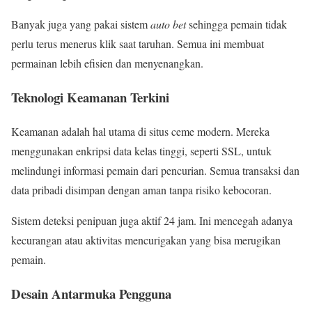
Banyak juga yang pakai sistem
auto bet
sehingga pemain tidak
perlu terus menerus klik saat taruhan. Semua ini membuat
permainan lebih efisien dan menyenangkan.
Teknologi Keamanan Terkini
Keamanan adalah hal utama di situs ceme modern. Mereka
menggunakan enkripsi data kelas tinggi, seperti SSL, untuk
melindungi informasi pemain dari pencurian. Semua transaksi dan
data pribadi disimpan dengan aman tanpa risiko kebocoran.
Sistem deteksi penipuan juga aktif 24 jam. Ini mencegah adanya
kecurangan atau aktivitas mencurigakan yang bisa merugikan
pemain.
Desain Antarmuka Pengguna