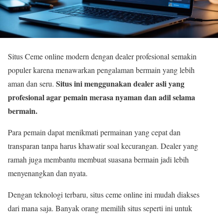
Situs Ceme online modern dengan dealer profesional semakin
populer karena menawarkan pengalaman bermain yang lebih
Situs ini menggunakan dealer asli yang
aman dan seru.
profesional agar pemain merasa nyaman dan adil selama
bermain.
Para pemain dapat menikmati permainan yang cepat dan
transparan tanpa harus khawatir soal kecurangan. Dealer yang
ramah juga membantu membuat suasana bermain jadi lebih
menyenangkan dan nyata.
Dengan teknologi terbaru, situs ceme online ini mudah diakses
dari mana saja. Banyak orang memilih situs seperti ini untuk