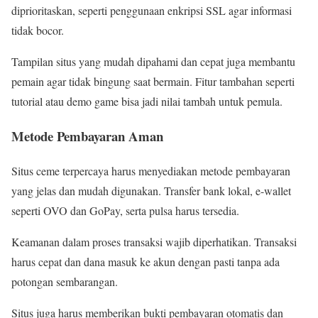
diprioritaskan, seperti penggunaan enkripsi SSL agar informasi
tidak bocor.
Tampilan situs yang mudah dipahami dan cepat juga membantu
pemain agar tidak bingung saat bermain. Fitur tambahan seperti
tutorial atau demo game bisa jadi nilai tambah untuk pemula.
Metode Pembayaran Aman
Situs ceme terpercaya harus menyediakan metode pembayaran
yang jelas dan mudah digunakan. Transfer bank lokal, e-wallet
seperti OVO dan GoPay, serta pulsa harus tersedia.
Keamanan dalam proses transaksi wajib diperhatikan. Transaksi
harus cepat dan dana masuk ke akun dengan pasti tanpa ada
potongan sembarangan.
Situs juga harus memberikan bukti pembayaran otomatis dan