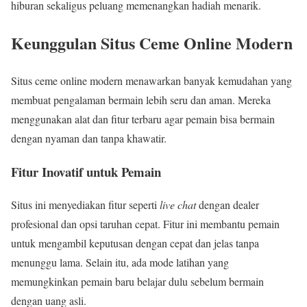
hiburan sekaligus peluang memenangkan hadiah menarik.
Keunggulan Situs Ceme Online Modern
Situs ceme online modern menawarkan banyak kemudahan yang
membuat pengalaman bermain lebih seru dan aman. Mereka
menggunakan alat dan fitur terbaru agar pemain bisa bermain
dengan nyaman dan tanpa khawatir.
Fitur Inovatif untuk Pemain
Situs ini menyediakan fitur seperti
live chat
dengan dealer
profesional dan opsi taruhan cepat. Fitur ini membantu pemain
untuk mengambil keputusan dengan cepat dan jelas tanpa
menunggu lama. Selain itu, ada mode latihan yang
memungkinkan pemain baru belajar dulu sebelum bermain
dengan uang asli.