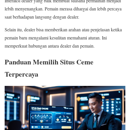
Interaksi dealer yang baik membuat suasana permainan menjadi
lebih menyenangkan. Pemain merasa dihargai dan lebih percaya
saat berhadapan langsung dengan dealer.
Selain itu, dealer bisa memberikan arahan atau penjelasan ketika
pemain baru mengalami kesulitan memahami aturan. Ini
memperkuat hubungan antara dealer dan pemain.
Panduan Memilih Situs Ceme
Terpercaya