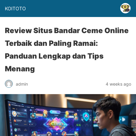
KOITOTO
Review Situs Bandar Ceme Online
Terbaik dan Paling Ramai:
Panduan Lengkap dan Tips
Menang
admin
4 weeks ago