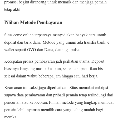
promosi begitu dirancang untuk menarik dan menjaga pemain
tetap aktif.
Pilihan Metode Pembayaran
Situs ceme online terpercaya menyediakan banyak cara untuk
deposit dan tarik dana. Metode yang umum ada transfer bank, e-
wallet seperti OVO dan Dana, dan juga pulsa.
Kecepatan proses pembayaran jadi perhatian utama. Deposit
biasanya langsung masuk ke akun, sementara penarikan bisa
selesai dalam waktu beberapa jam hingga satu hari kerja.
Keamanan transaksi juga diperhatikan. Situs memakai enkripsi
supaya data pembayaran dan pribadi pemain tetap terlindungi dari
pencurian atau kebocoran. Pilihan metode yang lengkap membuat
pemain lebih nyaman memilih cara yang paling mudah bagi
mereka.