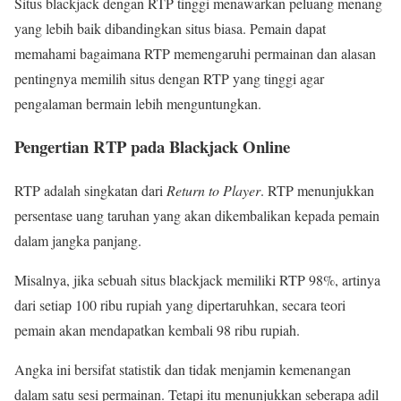
Situs blackjack dengan RTP tinggi menawarkan peluang menang
yang lebih baik dibandingkan situs biasa. Pemain dapat
memahami bagaimana RTP memengaruhi permainan dan alasan
pentingnya memilih situs dengan RTP yang tinggi agar
pengalaman bermain lebih menguntungkan.
Pengertian RTP pada Blackjack Online
RTP adalah singkatan dari
Return to Player
. RTP menunjukkan
persentase uang taruhan yang akan dikembalikan kepada pemain
dalam jangka panjang.
Misalnya, jika sebuah situs blackjack memiliki RTP 98%, artinya
dari setiap 100 ribu rupiah yang dipertaruhkan, secara teori
pemain akan mendapatkan kembali 98 ribu rupiah.
Angka ini bersifat statistik dan tidak menjamin kemenangan
dalam satu sesi permainan. Tetapi itu menunjukkan seberapa adil