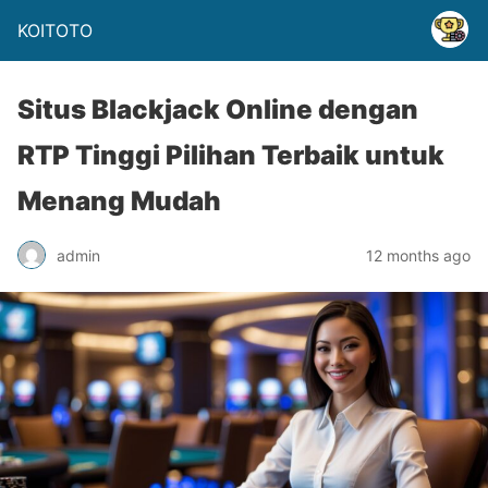
KOITOTO
Situs Blackjack Online dengan
RTP Tinggi Pilihan Terbaik untuk
Menang Mudah
admin
12 months ago