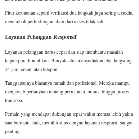
Fitur keamanan seperti verifikasi dua langkah juga sering tersedia,
menambah perlindungan akun dari akses tidak sah.
Layanan Pelanggan Responsif
Layanan pelanggan harus cepat dan siap membantu masalah
kapan pun dibutuhkan. Banyak situs menyediakan chat langsung
24 jam, email, atau telepon.
Tanggapannya biasanya ramah dan profesional. Mereka mampu
menjawab pertanyaan tentang permainan, bonus, hingga proses
transaksi.
Pemain yang mendapat dukungan tepat waktu merasa lebih yakin
saat bermain. Jadi, memilih situs dengan layanan responsif sangat
penting.