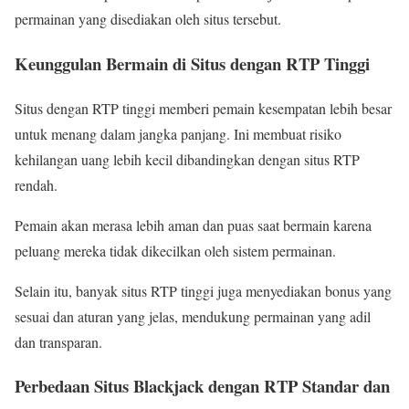
permainan yang disediakan oleh situs tersebut.
Keunggulan Bermain di Situs dengan RTP Tinggi
Situs dengan RTP tinggi memberi pemain kesempatan lebih besar
untuk menang dalam jangka panjang. Ini membuat risiko
kehilangan uang lebih kecil dibandingkan dengan situs RTP
rendah.
Pemain akan merasa lebih aman dan puas saat bermain karena
peluang mereka tidak dikecilkan oleh sistem permainan.
Selain itu, banyak situs RTP tinggi juga menyediakan bonus yang
sesuai dan aturan yang jelas, mendukung permainan yang adil
dan transparan.
Perbedaan Situs Blackjack dengan RTP Standar dan