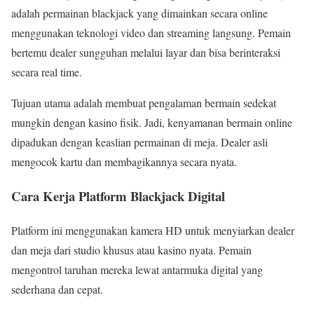
adalah permainan blackjack yang dimainkan secara online
menggunakan teknologi video dan streaming langsung. Pemain
bertemu dealer sungguhan melalui layar dan bisa berinteraksi
secara real time.
Tujuan utama adalah membuat pengalaman bermain sedekat
mungkin dengan kasino fisik. Jadi, kenyamanan bermain online
dipadukan dengan keaslian permainan di meja. Dealer asli
mengocok kartu dan membagikannya secara nyata.
Cara Kerja Platform Blackjack Digital
Platform ini menggunakan kamera HD untuk menyiarkan dealer
dan meja dari studio khusus atau kasino nyata. Pemain
mengontrol taruhan mereka lewat antarmuka digital yang
sederhana dan cepat.