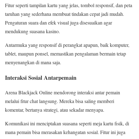
Fitur seperti tampilan kartu yang jelas, tombol responsif, dan peta
taruhan yang sederhana membuat tindakan cepat jadi mudah.
Pengaturan suara dan efek visual juga disesuaikan agar
mendukung suasana kasino.
Antarmuka yang responsif di perangkat apapun, baik komputer,
tablet, maupun ponsel, memastikan pengalaman bermain tetap
menyenangkan di mana saja.
Interaksi Sosial Antarpemain
Arena Blackjack Online mendorong interaksi antar pemain
melalui fitur chat langsung. Mereka bisa saling memberi
komentar, bertanya strategi, atau sekadar menyapa.
Komunikasi ini menciptakan suasana seperti meja kartu fisik, di
mana pemain bisa merasakan kehangatan sosial. Fitur ini juga