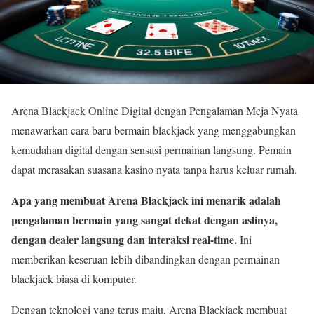
Arena Blackjack Online Digital dengan Pengalaman Meja Nyata
menawarkan cara baru bermain blackjack yang menggabungkan
kemudahan digital dengan sensasi permainan langsung. Pemain
dapat merasakan suasana kasino nyata tanpa harus keluar rumah.
Apa yang membuat Arena Blackjack ini menarik adalah
pengalaman bermain yang sangat dekat dengan aslinya,
dengan dealer langsung dan interaksi real-time.
Ini
memberikan keseruan lebih dibandingkan dengan permainan
blackjack biasa di komputer.
Dengan teknologi yang terus maju, Arena Blackjack membuat