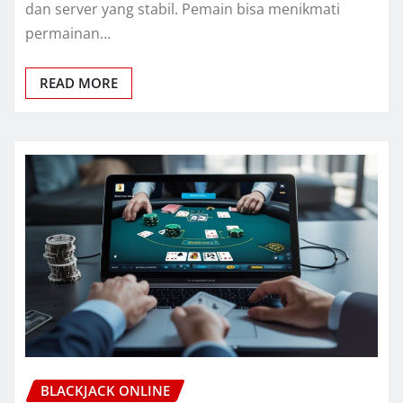
dan server yang stabil. Pemain bisa menikmati
permainan…
READ MORE
BLACKJACK ONLINE