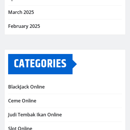
March 2025
February 2025
CATEGORIES
BlackJack Online
Ceme Online
Judi Tembak Ikan Online
Slot Online