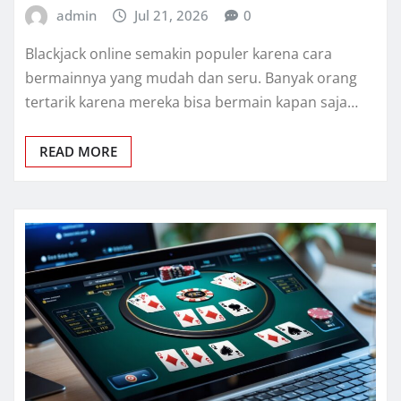
admin
Jul 21, 2026
0
Blackjack online semakin populer karena cara
bermainnya yang mudah dan seru. Banyak orang
tertarik karena mereka bisa bermain kapan saja…
READ MORE