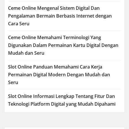
Ceme Online Mengenal Sistem Digital Dan
Pengalaman Bermain Berbasis Internet dengan
Cara Seru
Ceme Online Memahami Terminologi Yang
Digunakan Dalam Permainan Kartu Digital Dengan
Mudah dan Seru
Slot Online Panduan Memahami Cara Kerja
Permainan Digital Modern Dengan Mudah dan
Seru
Slot Online Informasi Lengkap Tentang Fitur Dan
Teknologi Platform Digital yang Mudah Dipahami