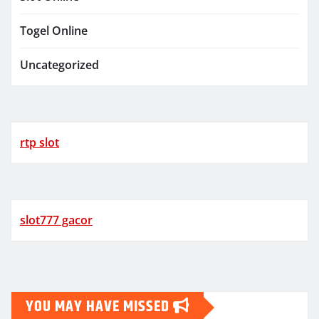
Togel Online
Uncategorized
rtp slot
slot777 gacor
YOU MAY HAVE MISSED