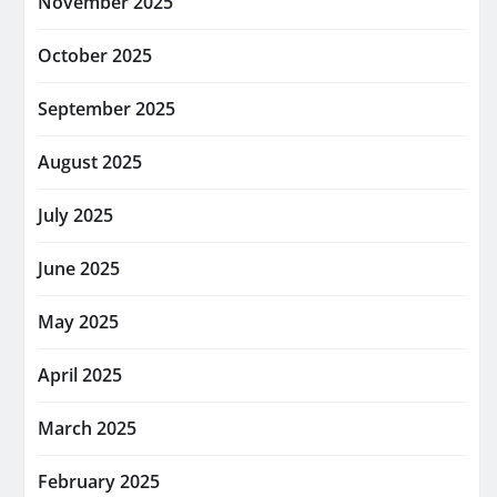
November 2025
October 2025
September 2025
August 2025
July 2025
June 2025
May 2025
April 2025
March 2025
February 2025