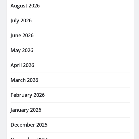
August 2026
July 2026
June 2026
May 2026
April 2026
March 2026
February 2026
January 2026
December 2025