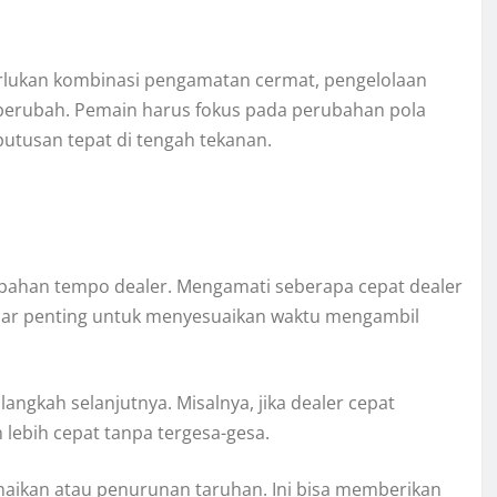
rlukan kombinasi pengamatan cermat, pengelolaan
 berubah. Pemain harus fokus pada perubahan pola
utusan tepat di tengah tekanan.
ubahan tempo dealer. Mengamati seberapa cepat dealer
uar penting untuk menyesuaikan waktu mengambil
ngkah selanjutnya. Misalnya, jika dealer cepat
lebih cepat tanpa tergesa-gesa.
kenaikan atau penurunan taruhan. Ini bisa memberikan