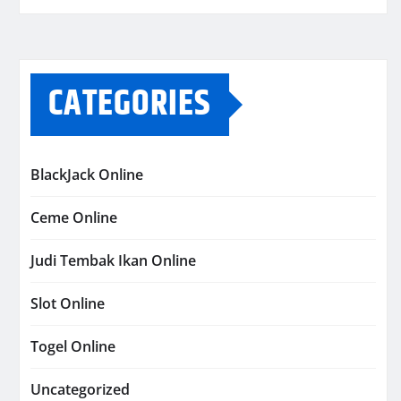
CATEGORIES
BlackJack Online
Ceme Online
Judi Tembak Ikan Online
Slot Online
Togel Online
Uncategorized