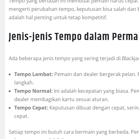
Tempo yang berubah ini membuat pemain harus cepat me
mengerti perubahan tempo, keputusan bisa salah dan 
adalah hal penting untuk tetap kompetitif.
Jenis-jenis Tempo dalam Perma
Ada beberapa jenis tempo yang sering terjadi di Blackja
Tempo Lambat:
Pemain dan dealer bergerak pelan.
langkah.
Tempo Normal:
Ini adalah kecepatan yang biasa. 
dealer membagikan kartu sesuai aturan.
Tempo Cepat:
Keputusan dibuat dengan cepat, serin
cepat.
Setiap tempo ini butuh cara bermain yang berbeda. P