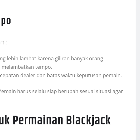
mpo
ti:
g lebih lambat karena giliran banyak orang.
an melambatkan tempo.
cepatan dealer dan batas waktu keputusan pemain.
Pemain harus selalu siap berubah sesuai situasi agar
tuk Permainan Blackjack