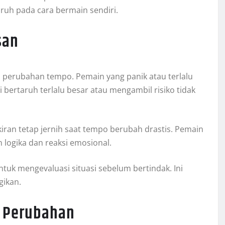
ruh pada cara bermain sendiri.
san
 perubahan tempo. Pemain yang panik atau terlalu
bertaruh terlalu besar atau mengambil risiko tidak
ran tetap jernih saat tempo berubah drastis. Pemain
logika dan reaksi emosional.
uk mengevaluasi situasi sebelum bertindak. Ini
ikan.
h Perubahan