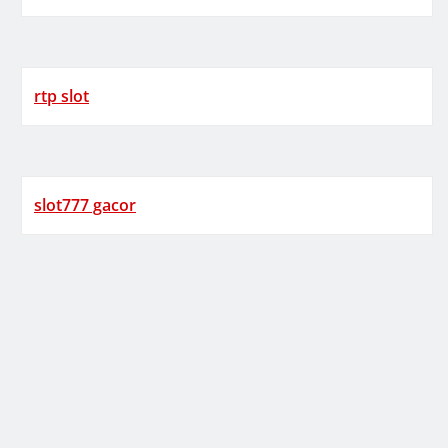
rtp slot
slot777 gacor