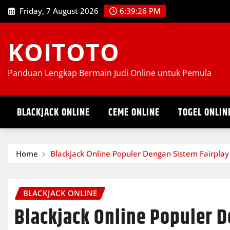
Skip
Friday, 7 August 2026
6:39:27 PM
to
content
KOITOTO
Panduan Lengkap Bermain Judi Online untuk Pemula
BLACKJACK ONLINE
CEME ONLINE
TOGEL ONLIN
Home
Blackjack Online Populer Dengan Sistem Fairpla
BLACKJACK ONLINE
Blackjack Online Populer 