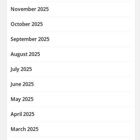
November 2025
October 2025
September 2025
August 2025
July 2025
June 2025
May 2025
April 2025
March 2025