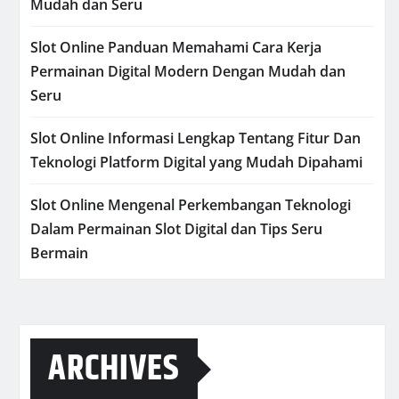
Mudah dan Seru
Slot Online Panduan Memahami Cara Kerja
Permainan Digital Modern Dengan Mudah dan
Seru
Slot Online Informasi Lengkap Tentang Fitur Dan
Teknologi Platform Digital yang Mudah Dipahami
Slot Online Mengenal Perkembangan Teknologi
Dalam Permainan Slot Digital dan Tips Seru
Bermain
ARCHIVES