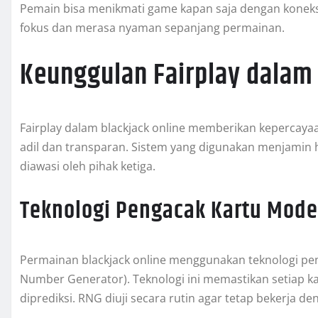
Pemain bisa menikmati game kapan saja dengan konek
fokus dan merasa nyaman sepanjang permainan.
Keunggulan Fairplay dalam 
Fairplay dalam blackjack online memberikan kepercay
adil dan transparan. Sistem yang digunakan menjamin 
diawasi oleh pihak ketiga.
Teknologi Pengacak Kartu Mode
Permainan blackjack online menggunakan teknologi pe
Number Generator). Teknologi ini memastikan setiap ka
diprediksi. RNG diuji secara rutin agar tetap bekerja de