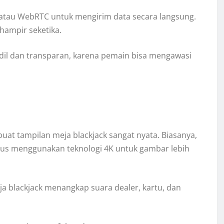
 atau WebRTC untuk mengirim data secara langsung.
 hampir seketika.
adil dan transparan, karena pemain bisa mengawasi
at tampilan meja blackjack sangat nyata. Biasanya,
itus menggunakan teknologi 4K untuk gambar lebih
eja blackjack menangkap suara dealer, kartu, dan