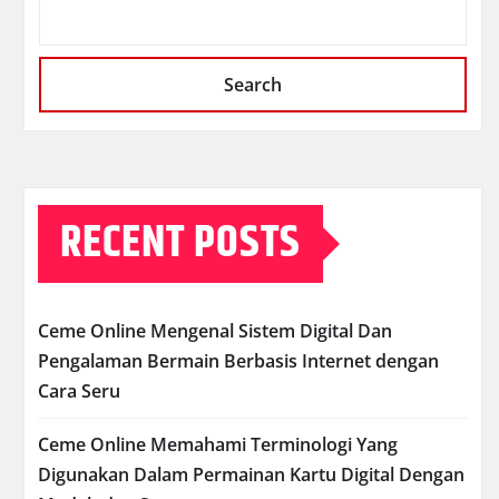
Search
RECENT POSTS
Ceme Online Mengenal Sistem Digital Dan
Pengalaman Bermain Berbasis Internet dengan
Cara Seru
Ceme Online Memahami Terminologi Yang
Digunakan Dalam Permainan Kartu Digital Dengan