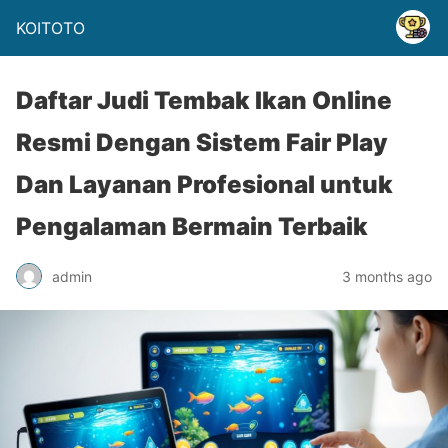
KOITOTO
Daftar Judi Tembak Ikan Online
Resmi Dengan Sistem Fair Play
Dan Layanan Profesional untuk
Pengalaman Bermain Terbaik
admin
3 months ago