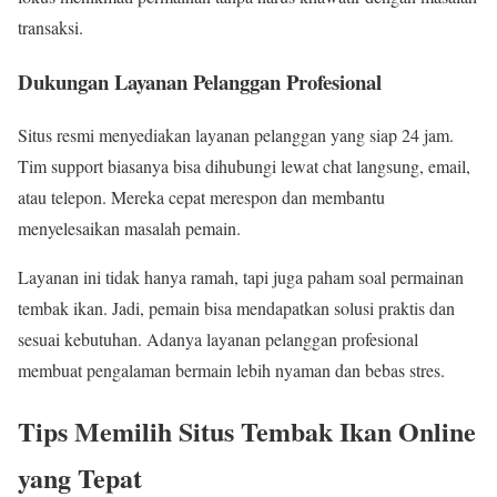
transaksi.
Dukungan Layanan Pelanggan Profesional
Situs resmi menyediakan layanan pelanggan yang siap 24 jam.
Tim support biasanya bisa dihubungi lewat chat langsung, email,
atau telepon. Mereka cepat merespon dan membantu
menyelesaikan masalah pemain.
Layanan ini tidak hanya ramah, tapi juga paham soal permainan
tembak ikan. Jadi, pemain bisa mendapatkan solusi praktis dan
sesuai kebutuhan. Adanya layanan pelanggan profesional
membuat pengalaman bermain lebih nyaman dan bebas stres.
Tips Memilih Situs Tembak Ikan Online
yang Tepat