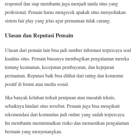
responsif dan siap membantu juga menjadi tanda situs yang
profesional. Pemain harus mengecek apakah situs menyediakan
sistem fair play yang jelas agar permainan tidak curang.
Ulasan dan Reputasi Pemain
Ulasan dari pemain lain bisa jadi sumber informasi terpercaya soal
kualitas situs. Pemain biasanya membagikan pengalaman mereka
tentang keamanan, kecepatan pembayaran, dan kejujuran
permainan. Reputasi baik bisa dilihat dari rating dan komentar
positif di forum atau media sosial.
Jika banyak keluhan terkait penipuan atau masalah teknis,
sebaiknya hindari situs tersebut. Pemain juga bisa mengikuti
rekomendasi dari komunitas judi online yang sudah terpercaya.
Ini membantu meminimalkan risiko dan memastikan pengalaman
bermain yang menyenangkan.