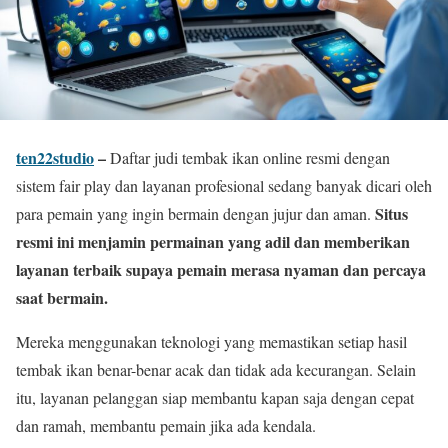
ten22studio
–
Daftar judi tembak ikan online resmi dengan
sistem fair play dan layanan profesional sedang banyak dicari oleh
Situs
para pemain yang ingin bermain dengan jujur dan aman.
resmi ini menjamin permainan yang adil dan memberikan
layanan terbaik supaya pemain merasa nyaman dan percaya
saat bermain.
Mereka menggunakan teknologi yang memastikan setiap hasil
tembak ikan benar-benar acak dan tidak ada kecurangan. Selain
itu, layanan pelanggan siap membantu kapan saja dengan cepat
dan ramah, membantu pemain jika ada kendala.