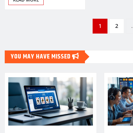
Posts
1
2
pagination
YOU MAY HAVE MISSED