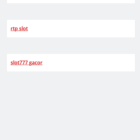
rtp slot
slot777 gacor