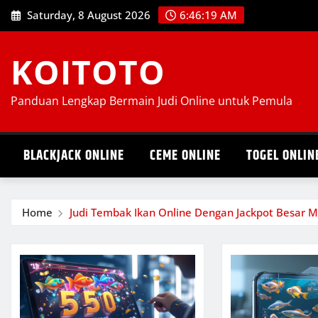
Skip
Saturday, 8 August 2026
6:46:20 AM
to
content
KOITOTO
Panduan Lengkap Bermain Judi Online untuk Pemula
BLACKJACK ONLINE
CEME ONLINE
TOGEL ONLIN
Home
Judi Tembak Ikan Online Dengan Jackpot Besar