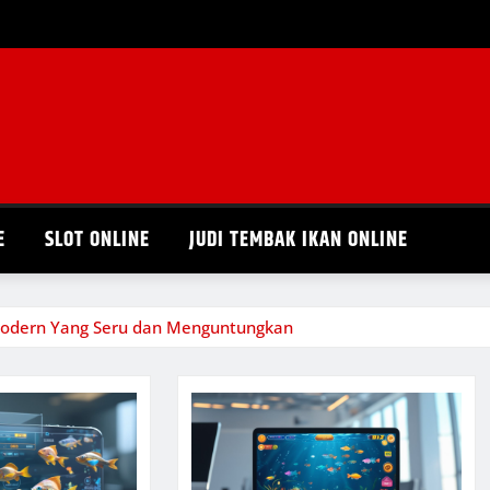
E
SLOT ONLINE
JUDI TEMBAK IKAN ONLINE
 Modern Yang Seru dan Menguntungkan