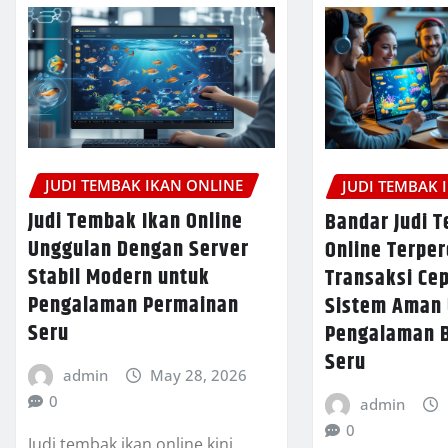
JUDI TEMBAK IKAN ONLINE
JUDI TEMBAK 
Judi Tembak Ikan Online
Bandar Judi 
Unggulan Dengan Server
Online Terpe
Stabil Modern untuk
Transaksi Ce
Pengalaman Permainan
Sistem Aman
Seru
Pengalaman B
Seru
admin
May 28, 2026
0
admin
0
Judi tembak ikan online kini