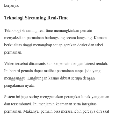
kerjanya.
Teknologi Streaming Real-Time
Teknologi streaming real-time memungkinkan pemain
menyaksikan permainan berlangsung secara langsung. Kamera
berkualitas tinggi menangkap setiap gerakan dealer dan tabel
permainan.
Video tersebut ditransmisikan ke pemain dengan latensi rendah.
Ini berarti pemain dapat melihat permainan tanpa jeda yang
mengganggu. Lingkungan kasino dibuat serupa dengan
pengalaman nyata.
Sistem ini juga sering menggunakan perangkat lunak yang aman
dan tersembunyi. Ini menjamin keamanan serta integritas
permainan. Makanya, pemain bisa merasa lebih percaya diri saat