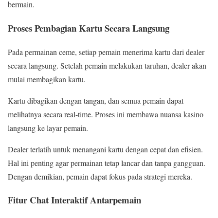
bermain.
Proses Pembagian Kartu Secara Langsung
Pada permainan ceme, setiap pemain menerima kartu dari dealer
secara langsung. Setelah pemain melakukan taruhan, dealer akan
mulai membagikan kartu.
Kartu dibagikan dengan tangan, dan semua pemain dapat
melihatnya secara real-time. Proses ini membawa nuansa kasino
langsung ke layar pemain.
Dealer terlatih untuk menangani kartu dengan cepat dan efisien.
Hal ini penting agar permainan tetap lancar dan tanpa gangguan.
Dengan demikian, pemain dapat fokus pada strategi mereka.
Fitur Chat Interaktif Antarpemain