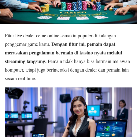
Fitur live dealer ceme online semakin populer di kalangan
Dengan fitur ini, pemain dapat
penggemar game kartu.
merasakan pengalaman bermain di kasino nyata melalui
streaming langsung.
Pemain tidak hanya bisa bermain melawan
komputer, tetapi juga berinteraksi dengan dealer dan pemain lain
secara real-time.