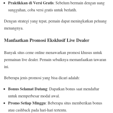
Praktikkan di Versi Gratis
: Sebelum bermain dengan uang
sungguhan, coba versi gratis untuk berlatih.
Dengan strategi yang tepat, pemain dapat meningkatkan peluang
menangnya.
Manfaatkan Promosi Eksklusif Live Dealer
Banyak situs ceme online menawarkan promosi khusus untuk
permainan live dealer. Pemain sebaiknya memanfaatkan tawaran
ini.
Beberapa jenis promosi yang bisa dicari adalah:
Bonus Selamat Datang
: Dapatkan bonus saat mendaftar
untuk memperbesar modal awal.
Promo Setiap Minggu
: Beberapa situs memberikan bonus
atau cashback pada hari-hari tertentu.