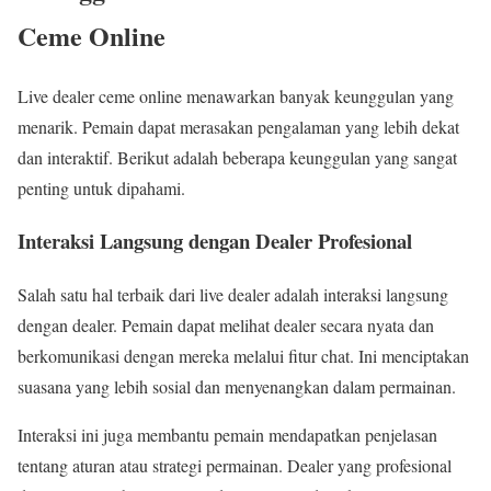
Ceme Online
Live dealer ceme online menawarkan banyak keunggulan yang
menarik. Pemain dapat merasakan pengalaman yang lebih dekat
dan interaktif. Berikut adalah beberapa keunggulan yang sangat
penting untuk dipahami.
Interaksi Langsung dengan Dealer Profesional
Salah satu hal terbaik dari live dealer adalah interaksi langsung
dengan dealer. Pemain dapat melihat dealer secara nyata dan
berkomunikasi dengan mereka melalui fitur chat. Ini menciptakan
suasana yang lebih sosial dan menyenangkan dalam permainan.
Interaksi ini juga membantu pemain mendapatkan penjelasan
tentang aturan atau strategi permainan. Dealer yang profesional