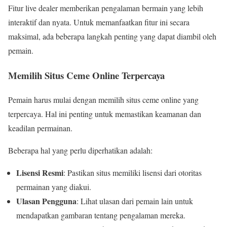
Fitur live dealer memberikan pengalaman bermain yang lebih
interaktif dan nyata. Untuk memanfaatkan fitur ini secara
maksimal, ada beberapa langkah penting yang dapat diambil oleh
pemain.
Memilih Situs Ceme Online Terpercaya
Pemain harus mulai dengan memilih situs ceme online yang
terpercaya. Hal ini penting untuk memastikan keamanan dan
keadilan permainan.
Beberapa hal yang perlu diperhatikan adalah:
Lisensi Resmi
: Pastikan situs memiliki lisensi dari otoritas
permainan yang diakui.
Ulasan Pengguna
: Lihat ulasan dari pemain lain untuk
mendapatkan gambaran tentang pengalaman mereka.