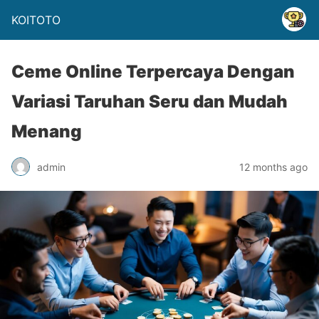
KOITOTO
Ceme Online Terpercaya Dengan
Variasi Taruhan Seru dan Mudah
Menang
admin
12 months ago