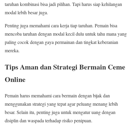
taruhan kombinasi bisa jadi pilihan. Tapi harus siap kehilangan
modal lebih besar juga.
Penting juga memahami cara kerja tiap taruhan. Pemain bisa
mencoba taruhan dengan modal kecil dulu untuk tahu mana yang
paling cocok dengan gaya permainan dan tingkat keberanian
mereka.
Tips Aman dan Strategi Bermain Ceme
Online
Pemain harus memahami cara bermain dengan bijak dan
menggunakan strategi yang tepat agar peluang menang lebih
besar. Selain itu, penting juga untuk mengatur uang dengan
disiplin dan waspada terhadap risiko penipuan.