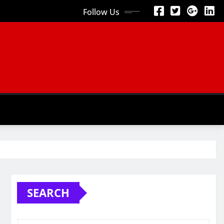
Follow Us
SEARCH