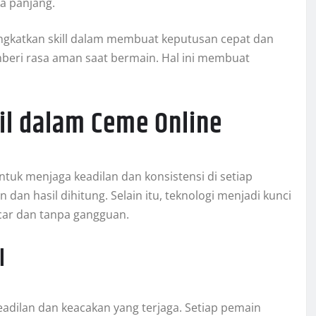
a panjang.
ingkatkan skill dalam membuat keputusan cepat dan
beri rasa aman saat bermain. Hal ini membuat
l dalam Ceme Online
uk menjaga keadilan dan konsistensi di setiap
dan hasil dihitung. Selain itu, teknologi menjadi kunci
ar dan tanpa gangguan.
l
adilan dan keacakan yang terjaga. Setiap pemain