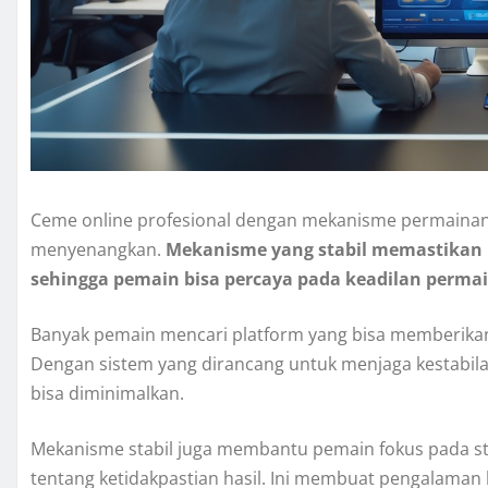
Ceme online profesional dengan mekanisme permainan
menyenangkan.
Mekanisme yang stabil memastikan 
sehingga pemain bisa percaya pada keadilan perma
Banyak pemain mencari platform yang bisa memberika
Dengan sistem yang dirancang untuk menjaga kestabila
bisa diminimalkan.
Mekanisme stabil juga membantu pemain fokus pada st
tentang ketidakpastian hasil. Ini membuat pengalaman