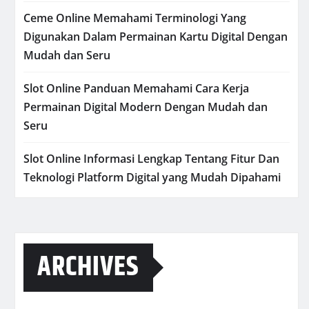
Ceme Online Memahami Terminologi Yang
Digunakan Dalam Permainan Kartu Digital Dengan
Mudah dan Seru
Slot Online Panduan Memahami Cara Kerja
Permainan Digital Modern Dengan Mudah dan
Seru
Slot Online Informasi Lengkap Tentang Fitur Dan
Teknologi Platform Digital yang Mudah Dipahami
ARCHIVES