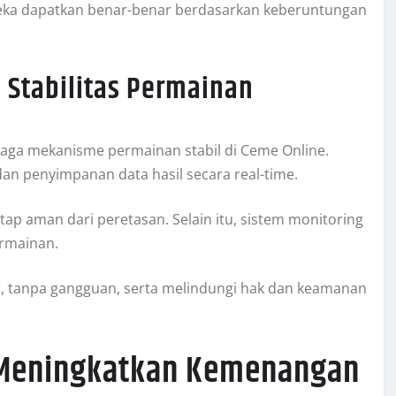
reka dapatkan benar-benar berdasarkan keberuntungan
 Stabilitas Permainan
ga mekanisme permainan stabil di Ceme Online.
n penyimpanan data hasil secara real-time.
ap aman dari peretasan. Selain itu, sistem monitoring
rmainan.
r, tanpa gangguan, serta melindungi hak dan keamanan
k Meningkatkan Kemenangan