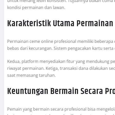
untuk menang lebih konsisten. Tujuannya bukan cuma 
kondisi permainan dan lawan.
Karakteristik Utama Permainan 
Permainan ceme online profesional memiliki beberapa 
bebas dari kecurangan. Sistem pengacakan kartu serta d
Kedua, platform menyediakan fitur yang mendukung per
riwayat permainan. Ketiga, transaksi dana dilakukan
saat memasang taruhan.
Keuntungan Bermain Secara Pro
Pemain yang bermain secara profesional bisa mengelola