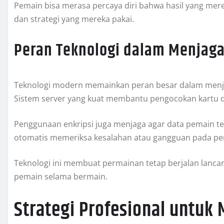
Pemain bisa merasa percaya diri bahwa hasil yang me
dan strategi yang mereka pakai.
Peran Teknologi dalam Menjaga
Teknologi modern memainkan peran besar dalam menja
Sistem server yang kuat membantu pengocokan kartu da
Penggunaan enkripsi juga menjaga agar data pemain tet
otomatis memeriksa kesalahan atau gangguan pada pe
Teknologi ini membuat permainan tetap berjalan lanca
pemain selama bermain.
Strategi Profesional untu