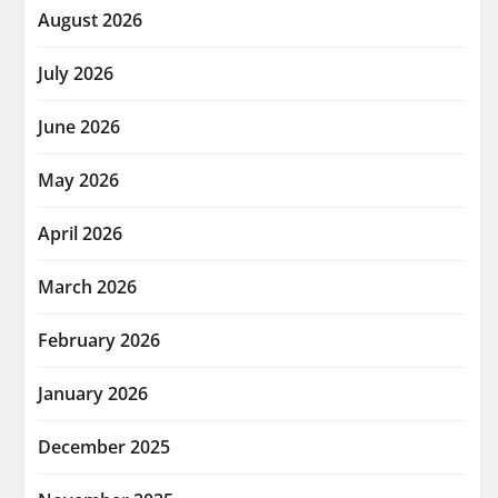
August 2026
July 2026
June 2026
May 2026
April 2026
March 2026
February 2026
January 2026
December 2025