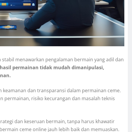
 stabil menawarkan pengalaman bermain yang adil dan
hasil permainan tidak mudah dimanipulasi,
inan.
n keamanan dan transparansi dalam permainan ceme.
n permainan, risiko kecurangan dan masalah teknis
rategi dan keseruan bermain, tanpa harus khawatir
 bermain ceme online jauh lebih baik dan memuaskan.