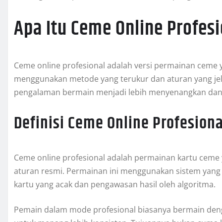
Apa Itu Ceme Online Profes
Ceme online profesional adalah versi permainan ceme y
menggunakan metode yang terukur dan aturan yang jela
pengalaman bermain menjadi lebih menyenangkan dan 
Definisi Ceme Online Profesiona
Ceme online profesional adalah permainan kartu ceme 
aturan resmi. Permainan ini menggunakan sistem yang m
kartu yang acak dan pengawasan hasil oleh algoritma.
Pemain dalam mode profesional biasanya bermain den