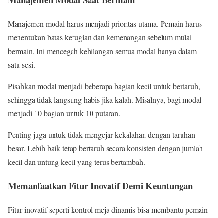
Manajemen modal harus menjadi prioritas utama. Pemain harus
menentukan batas kerugian dan kemenangan sebelum mulai
bermain. Ini mencegah kehilangan semua modal hanya dalam
satu sesi.
Pisahkan modal menjadi beberapa bagian kecil untuk bertaruh,
sehingga tidak langsung habis jika kalah. Misalnya, bagi modal
menjadi 10 bagian untuk 10 putaran.
Penting juga untuk tidak mengejar kekalahan dengan taruhan
besar. Lebih baik tetap bertaruh secara konsisten dengan jumlah
kecil dan untung kecil yang terus bertambah.
Memanfaatkan Fitur Inovatif Demi Keuntungan
Fitur inovatif seperti kontrol meja dinamis bisa membantu pemain