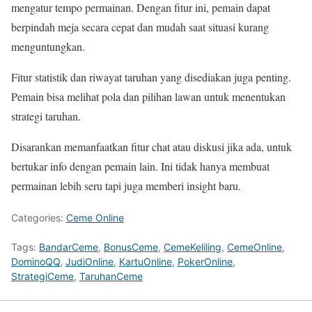
mengatur tempo permainan. Dengan fitur ini, pemain dapat
berpindah meja secara cepat dan mudah saat situasi kurang
menguntungkan.
Fitur statistik dan riwayat taruhan yang disediakan juga penting.
Pemain bisa melihat pola dan pilihan lawan untuk menentukan
strategi taruhan.
Disarankan memanfaatkan fitur chat atau diskusi jika ada, untuk
bertukar info dengan pemain lain. Ini tidak hanya membuat
permainan lebih seru tapi juga memberi insight baru.
Categories:
Ceme Online
Tags:
BandarCeme
,
BonusCeme
,
CemeKeliling
,
CemeOnline
,
DominoQQ
,
JudiOnline
,
KartuOnline
,
PokerOnline
,
StrategiCeme
,
TaruhanCeme