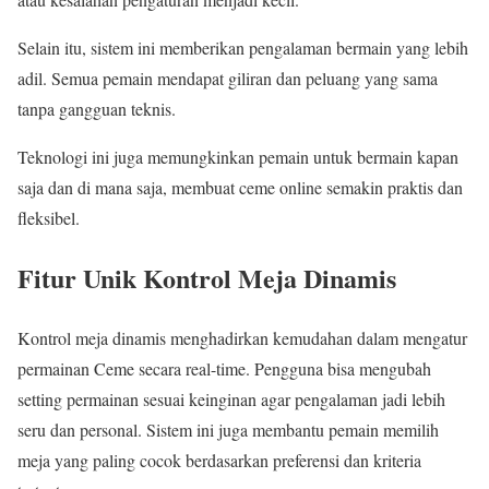
Selain itu, sistem ini memberikan pengalaman bermain yang lebih
adil. Semua pemain mendapat giliran dan peluang yang sama
tanpa gangguan teknis.
Teknologi ini juga memungkinkan pemain untuk bermain kapan
saja dan di mana saja, membuat ceme online semakin praktis dan
fleksibel.
Fitur Unik Kontrol Meja Dinamis
Kontrol meja dinamis menghadirkan kemudahan dalam mengatur
permainan Ceme secara real-time. Pengguna bisa mengubah
setting permainan sesuai keinginan agar pengalaman jadi lebih
seru dan personal. Sistem ini juga membantu pemain memilih
meja yang paling cocok berdasarkan preferensi dan kriteria