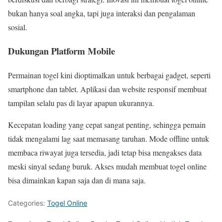
bukan hanya soal angka, tapi juga interaksi dan pengalaman
sosial.
Dukungan Platform Mobile
Permainan togel kini dioptimalkan untuk berbagai gadget, seperti
smartphone dan tablet. Aplikasi dan website responsif membuat
tampilan selalu pas di layar apapun ukurannya.
Kecepatan loading yang cepat sangat penting, sehingga pemain
tidak mengalami lag saat memasang taruhan. Mode offline untuk
membaca riwayat juga tersedia, jadi tetap bisa mengakses data
meski sinyal sedang buruk. Akses mudah membuat togel online
bisa dimainkan kapan saja dan di mana saja.
Categories:
Togel Online