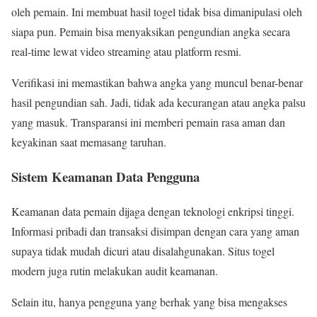
oleh pemain. Ini membuat hasil togel tidak bisa dimanipulasi oleh
siapa pun. Pemain bisa menyaksikan pengundian angka secara
real-time lewat video streaming atau platform resmi.
Verifikasi ini memastikan bahwa angka yang muncul benar-benar
hasil pengundian sah. Jadi, tidak ada kecurangan atau angka palsu
yang masuk. Transparansi ini memberi pemain rasa aman dan
keyakinan saat memasang taruhan.
Sistem Keamanan Data Pengguna
Keamanan data pemain dijaga dengan teknologi enkripsi tinggi.
Informasi pribadi dan transaksi disimpan dengan cara yang aman
supaya tidak mudah dicuri atau disalahgunakan. Situs togel
modern juga rutin melakukan audit keamanan.
Selain itu, hanya pengguna yang berhak yang bisa mengakses