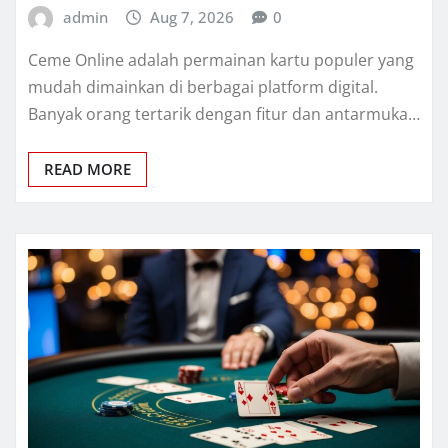
admin
Aug 7, 2026
0
Ceme Online adalah permainan kartu populer yang
mudah dimainkan di berbagai platform digital.
Banyak orang tertarik dengan fitur dan antarmuka…
READ MORE