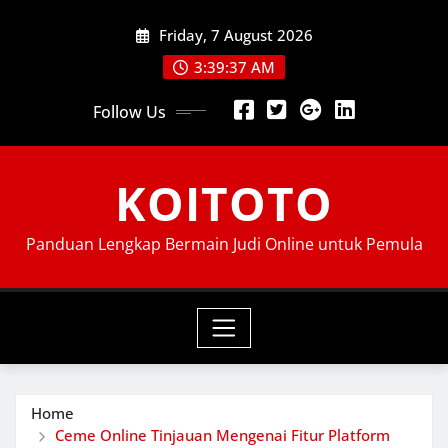
Skip
Friday, 7 August 2026
to
content
3:39:38 AM
Follow Us
KOITOTO
Panduan Lengkap Bermain Judi Online untuk Pemula
Home
Ceme Online Tinjauan Mengenai Fitur Platform