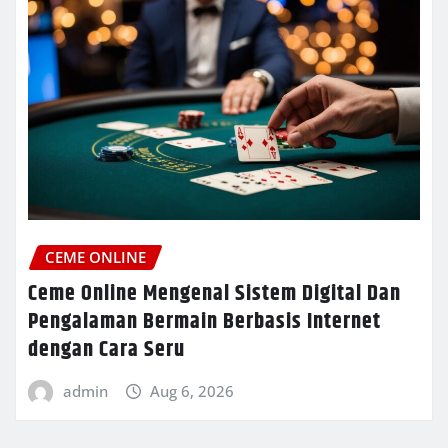
CEME ONLINE
Ceme Online Mengenal Sistem Digital Dan
Pengalaman Bermain Berbasis Internet
dengan Cara Seru
admin
Aug 6, 2026