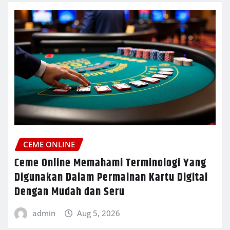
CEME ONLINE
Ceme Online Memahami Terminologi Yang
Digunakan Dalam Permainan Kartu Digital
Dengan Mudah dan Seru
admin
Aug 5, 2026