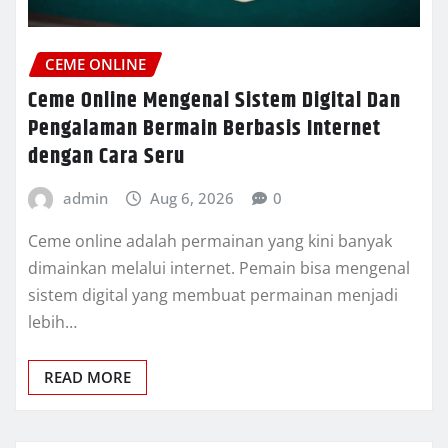
CEME ONLINE
Ceme Online Mengenal Sistem Digital Dan
Pengalaman Bermain Berbasis Internet
dengan Cara Seru
admin
Aug 6, 2026
0
Ceme online adalah permainan yang kini banyak
dimainkan melalui internet. Pemain bisa mengenal
sistem digital yang membuat permainan menjadi
lebih…
READ MORE