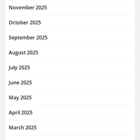
November 2025
October 2025
September 2025
August 2025
July 2025
June 2025
May 2025
April 2025
March 2025