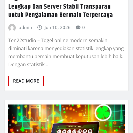
Lengkap Dan Server Stabil Transparan
untuk Pengalaman Bermain Terpercaya
admin
Jun 10, 2026
0
Ten22studio – Togel online modern semakin
diminati karena menyediakan statistik lengkap yang
membantu pemain membuat keputusan lebih baik.
Dengan statistik…
READ MORE