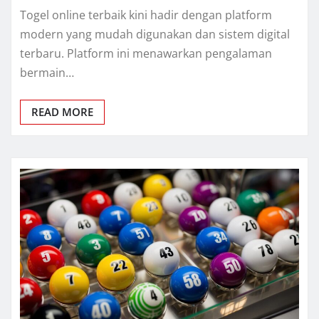
Togel online terbaik kini hadir dengan platform
modern yang mudah digunakan dan sistem digital
terbaru. Platform ini menawarkan pengalaman
bermain…
READ MORE