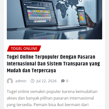
TOGEL ONLINE
Togel Online Terpopuler Dengan Pasaran
Internasional Dan Sistem Transparan yang
Mudah dan Terpercaya
admin
Jul 22, 2026
0
Togel online semakin populer karena kemudahan
akses dan banyak pilihan pasaran internasional
yang tersedia. Pemain bisa ikut bermain dari