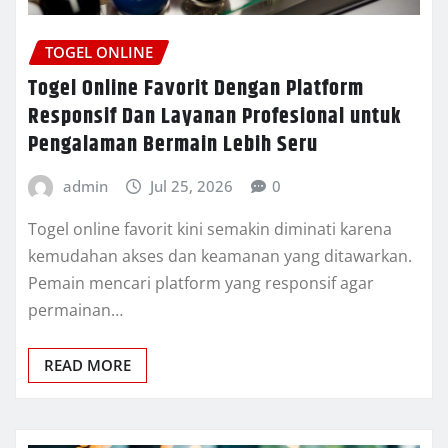
TOGEL ONLINE
Togel Online Favorit Dengan Platform
Responsif Dan Layanan Profesional untuk
Pengalaman Bermain Lebih Seru
admin
Jul 25, 2026
0
Togel online favorit kini semakin diminati karena
kemudahan akses dan keamanan yang ditawarkan.
Pemain mencari platform yang responsif agar
permainan…
READ MORE