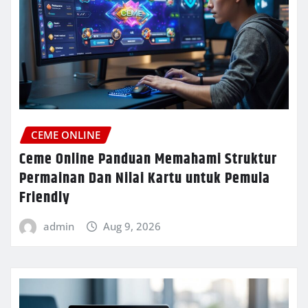
CEME ONLINE
Ceme Online Panduan Memahami Struktur
Permainan Dan Nilai Kartu untuk Pemula
Friendly
admin
Aug 9, 2026