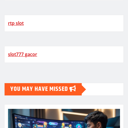
rtp slot
slot777 gacor
YOU MAY HAVE MISSED