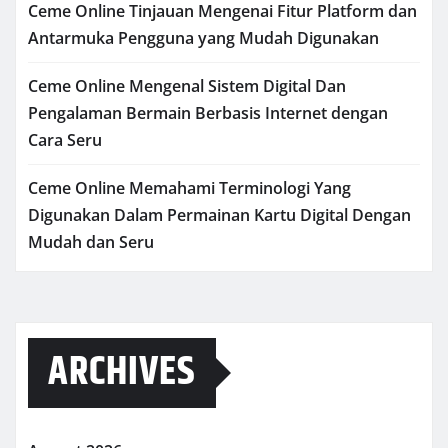
Ceme Online Tinjauan Mengenai Fitur Platform dan
Antarmuka Pengguna yang Mudah Digunakan
Ceme Online Mengenal Sistem Digital Dan
Pengalaman Bermain Berbasis Internet dengan
Cara Seru
Ceme Online Memahami Terminologi Yang
Digunakan Dalam Permainan Kartu Digital Dengan
Mudah dan Seru
ARCHIVES