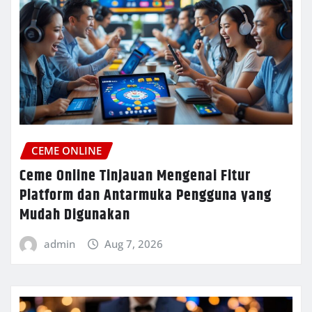
CEME ONLINE
Ceme Online Tinjauan Mengenai Fitur
Platform dan Antarmuka Pengguna yang
Mudah Digunakan
admin
Aug 7, 2026