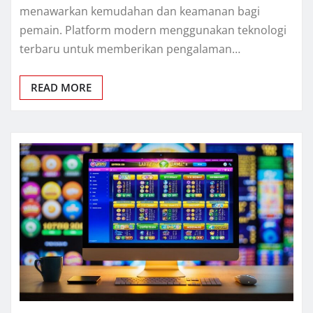
menawarkan kemudahan dan keamanan bagi
pemain. Platform modern menggunakan teknologi
terbaru untuk memberikan pengalaman…
READ MORE