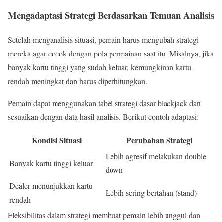
Mengadaptasi Strategi Berdasarkan Temuan Analisis
Setelah menganalisis situasi, pemain harus mengubah strategi
mereka agar cocok dengan pola permainan saat itu. Misalnya, jika
banyak kartu tinggi yang sudah keluar, kemungkinan kartu
rendah meningkat dan harus diperhitungkan.
Pemain dapat menggunakan tabel strategi dasar blackjack dan
sesuaikan dengan data hasil analisis. Berikut contoh adaptasi:
Kondisi Situasi
Perubahan Strategi
Lebih agresif melakukan double
Banyak kartu tinggi keluar
down
Dealer menunjukkan kartu
Lebih sering bertahan (stand)
rendah
Fleksibilitas dalam strategi membuat pemain lebih unggul dan