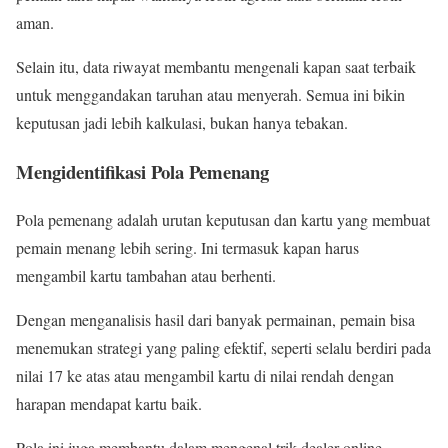
aman.
Selain itu, data riwayat membantu mengenali kapan saat terbaik
untuk menggandakan taruhan atau menyerah. Semua ini bikin
keputusan jadi lebih kalkulasi, bukan hanya tebakan.
Mengidentifikasi Pola Pemenang
Pola pemenang adalah urutan keputusan dan kartu yang membuat
pemain menang lebih sering. Ini termasuk kapan harus
mengambil kartu tambahan atau berhenti.
Dengan menganalisis hasil dari banyak permainan, pemain bisa
menemukan strategi yang paling efektif, seperti selalu berdiri pada
nilai 17 ke atas atau mengambil kartu di nilai rendah dengan
harapan mendapat kartu baik.
Pola ini juga membantu dalam mengenal trik dealer online.