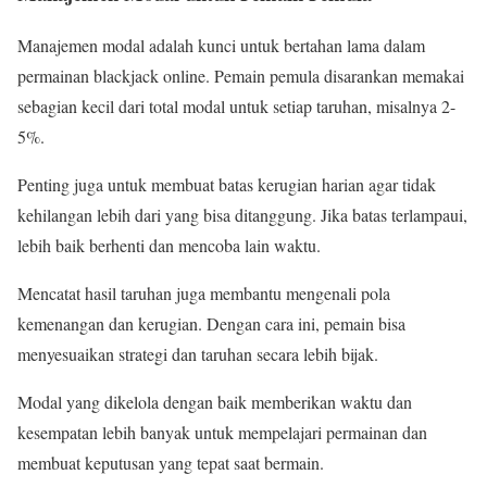
Manajemen modal adalah kunci untuk bertahan lama dalam
permainan blackjack online. Pemain pemula disarankan memakai
sebagian kecil dari total modal untuk setiap taruhan, misalnya 2-
5%.
Penting juga untuk membuat batas kerugian harian agar tidak
kehilangan lebih dari yang bisa ditanggung. Jika batas terlampaui,
lebih baik berhenti dan mencoba lain waktu.
Mencatat hasil taruhan juga membantu mengenali pola
kemenangan dan kerugian. Dengan cara ini, pemain bisa
menyesuaikan strategi dan taruhan secara lebih bijak.
Modal yang dikelola dengan baik memberikan waktu dan
kesempatan lebih banyak untuk mempelajari permainan dan
membuat keputusan yang tepat saat bermain.