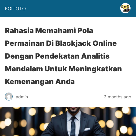
KOITOTO
Rahasia Memahami Pola
Permainan Di Blackjack Online
Dengan Pendekatan Analitis
Mendalam Untuk Meningkatkan
Kemenangan Anda
admin
3 months ago