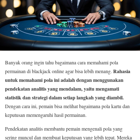
Banyak orang ingin tahu bagaimana cara memahami pola
Rahasia
permainan di blackjack online agar bisa lebih menang.
untuk memahami pola ini adalah dengan menggunakan
pendekatan analitis yang mendalam, yaitu mengamati
statistik dan strategi dalam setiap langkah yang diambil.
Dengan cara ini, pemain bisa melihat bagaimana pola kartu dan
keputusan memengaruhi hasil permainan.
Pendekatan analitis membantu pemain mengenali pola yang
sering muncul dan membuat keputusan yang lebih tepat. Mereka