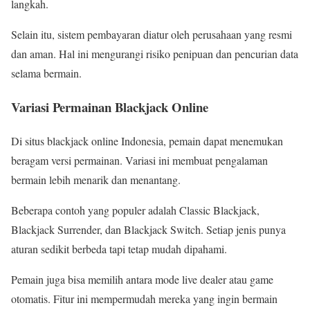
langkah.
Selain itu, sistem pembayaran diatur oleh perusahaan yang resmi
dan aman. Hal ini mengurangi risiko penipuan dan pencurian data
selama bermain.
Variasi Permainan Blackjack Online
Di situs blackjack online Indonesia, pemain dapat menemukan
beragam versi permainan. Variasi ini membuat pengalaman
bermain lebih menarik dan menantang.
Beberapa contoh yang populer adalah Classic Blackjack,
Blackjack Surrender, dan Blackjack Switch. Setiap jenis punya
aturan sedikit berbeda tapi tetap mudah dipahami.
Pemain juga bisa memilih antara mode live dealer atau game
otomatis. Fitur ini mempermudah mereka yang ingin bermain