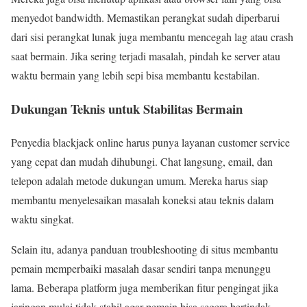
menyedot bandwidth. Memastikan perangkat sudah diperbarui
dari sisi perangkat lunak juga membantu mencegah lag atau crash
saat bermain. Jika sering terjadi masalah, pindah ke server atau
waktu bermain yang lebih sepi bisa membantu kestabilan.
Dukungan Teknis untuk Stabilitas Bermain
Penyedia blackjack online harus punya layanan customer service
yang cepat dan mudah dihubungi. Chat langsung, email, dan
telepon adalah metode dukungan umum. Mereka harus siap
membantu menyelesaikan masalah koneksi atau teknis dalam
waktu singkat.
Selain itu, adanya panduan troubleshooting di situs membantu
pemain memperbaiki masalah dasar sendiri tanpa menunggu
lama. Beberapa platform juga memberikan fitur pengingat jika
jaringan mulai tidak stabil agar pemain bisa segera bertindak.