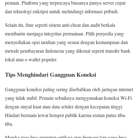
pemain. Platform yang terpercaya biasanya punya server cepat
dan teknologi enkripsi untuk melindungi informasi pribadi.
Selain itu, fitur seperti sistem anti-cheat dan audit berkala
membantu menjaga integritas permainan. Pilih penyedia yang
menyediakan opsi taruhan yang sesuai dengan kemampuan dan
metode pembayaran Indonesia yang dikenal seperti transfer bank
lokal atau e-wallet populer.
Tips Menghindari Gangguan Koneksi
Gangguan koneksi paling sering disebabkan oleh jaringan internet
yang tidak stabil. Pemain sebaiknya menggunakan koneksi Wi-Fi
dengan sinyal kuat atau data seluler dengan kecepatan tinggi.
Hindari bermain lewat hotspot publik karena rentan putus tiba-
tiba.
Mereka juga bisa menutup aplikasi atau browser lain yang bisa