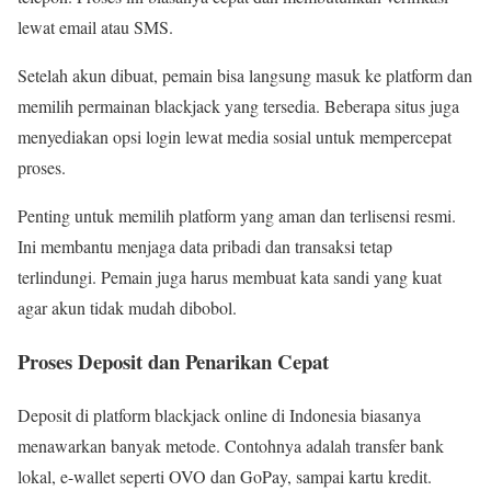
lewat email atau SMS.
Setelah akun dibuat, pemain bisa langsung masuk ke platform dan
memilih permainan blackjack yang tersedia. Beberapa situs juga
menyediakan opsi login lewat media sosial untuk mempercepat
proses.
Penting untuk memilih platform yang aman dan terlisensi resmi.
Ini membantu menjaga data pribadi dan transaksi tetap
terlindungi. Pemain juga harus membuat kata sandi yang kuat
agar akun tidak mudah dibobol.
Proses Deposit dan Penarikan Cepat
Deposit di platform blackjack online di Indonesia biasanya
menawarkan banyak metode. Contohnya adalah transfer bank
lokal, e-wallet seperti OVO dan GoPay, sampai kartu kredit.