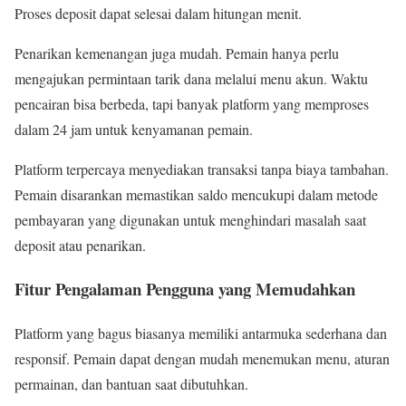
Proses deposit dapat selesai dalam hitungan menit.
Penarikan kemenangan juga mudah. Pemain hanya perlu
mengajukan permintaan tarik dana melalui menu akun. Waktu
pencairan bisa berbeda, tapi banyak platform yang memproses
dalam 24 jam untuk kenyamanan pemain.
Platform terpercaya menyediakan transaksi tanpa biaya tambahan.
Pemain disarankan memastikan saldo mencukupi dalam metode
pembayaran yang digunakan untuk menghindari masalah saat
deposit atau penarikan.
Fitur Pengalaman Pengguna yang Memudahkan
Platform yang bagus biasanya memiliki antarmuka sederhana dan
responsif. Pemain dapat dengan mudah menemukan menu, aturan
permainan, dan bantuan saat dibutuhkan.