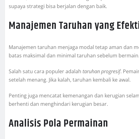
supaya strategi bisa berjalan dengan baik.
Manajemen Taruhan yang Efekt
Manajemen taruhan menjaga modal tetap aman dan me
batas maksimal dan minimal taruhan sebelum bermain
Salah satu cara populer adalah
taruhan progresif
. Pemai
setelah menang. Jika kalah, taruhan kembali ke awal.
Penting juga mencatat kemenangan dan kerugian selam
berhenti dan menghindari kerugian besar.
Analisis Pola Permainan