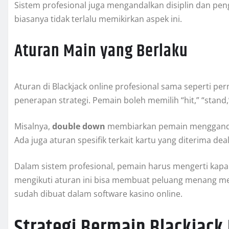
Sistem profesional juga mengandalkan disiplin dan pe
biasanya tidak terlalu memikirkan aspek ini.
Aturan Main yang Berlaku
Aturan di Blackjack online profesional sama seperti p
penerapan strategi. Pemain boleh memilih “hit,” “stand,”
Misalnya,
double down
membiarkan pemain menggandak
Ada juga aturan spesifik terkait kartu yang diterima dea
Dalam sistem profesional, pemain harus mengerti kapa
mengikuti aturan ini bisa membuat peluang menang me
sudah dibuat dalam software kasino online.
Strategi Bermain Blackjack 