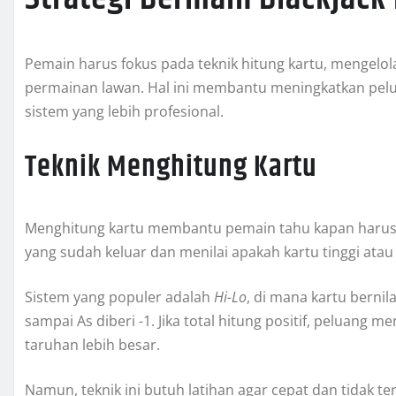
Pemain harus fokus pada teknik hitung kartu, mengel
permainan lawan. Hal ini membantu meningkatkan pelu
sistem yang lebih profesional.
Teknik Menghitung Kartu
Menghitung kartu membantu pemain tahu kapan harus b
yang sudah keluar dan menilai apakah kartu tinggi atau
Sistem yang populer adalah
Hi-Lo
, di mana kartu bernila
sampai As diberi -1. Jika total hitung positif, peluang 
taruhan lebih besar.
Namun, teknik ini butuh latihan agar cepat dan tidak ter