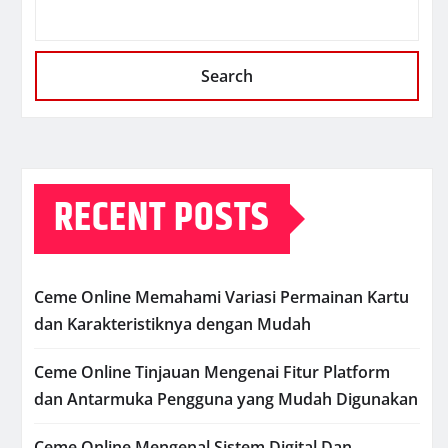
Search
RECENT POSTS
Ceme Online Memahami Variasi Permainan Kartu
dan Karakteristiknya dengan Mudah
Ceme Online Tinjauan Mengenai Fitur Platform
dan Antarmuka Pengguna yang Mudah Digunakan
Ceme Online Mengenal Sistem Digital Dan