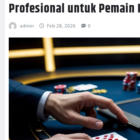
Profesional untuk Pemain 
admin
Feb 28, 2026
0