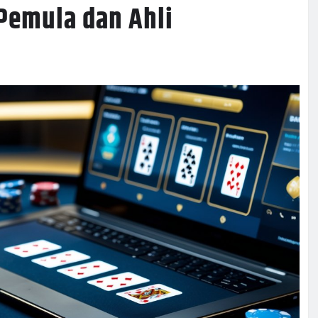
Pemula dan Ahli