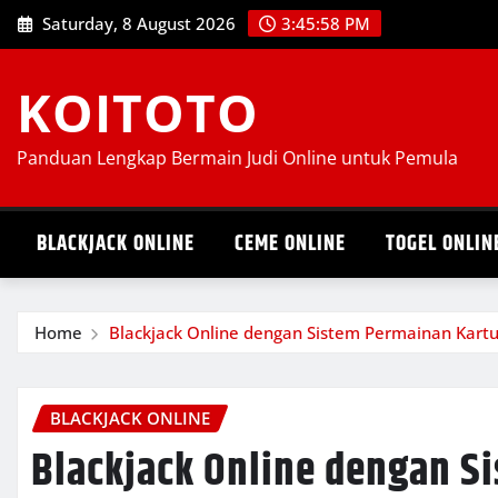
Skip
Saturday, 8 August 2026
3:45:59 PM
to
content
KOITOTO
Panduan Lengkap Bermain Judi Online untuk Pemula
BLACKJACK ONLINE
CEME ONLINE
TOGEL ONLIN
Home
Blackjack Online dengan Sistem Permainan Kartu
BLACKJACK ONLINE
Blackjack Online dengan S