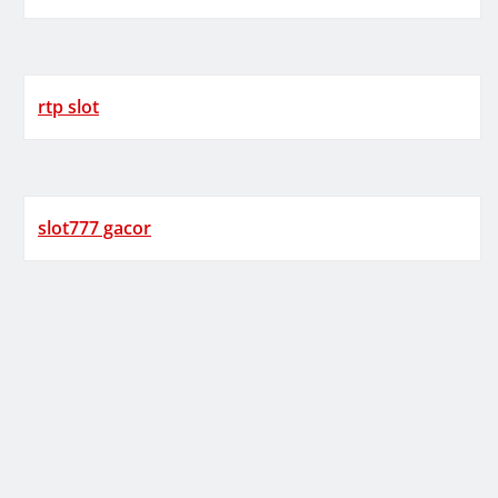
rtp slot
slot777 gacor