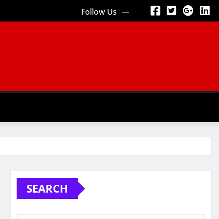
Follow Us
SEARCH