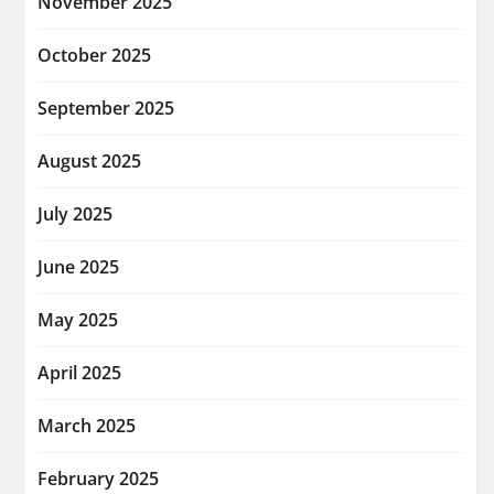
November 2025
October 2025
September 2025
August 2025
July 2025
June 2025
May 2025
April 2025
March 2025
February 2025