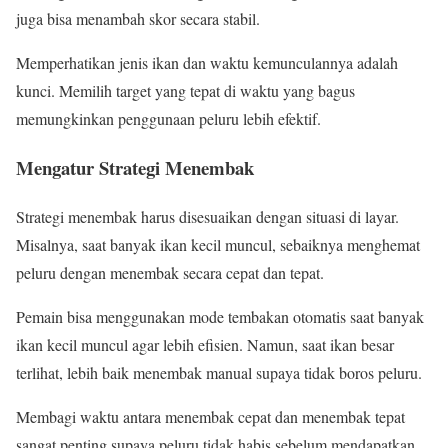
juga bisa menambah skor secara stabil.
Memperhatikan jenis ikan dan waktu kemunculannya adalah
kunci. Memilih target yang tepat di waktu yang bagus
memungkinkan penggunaan peluru lebih efektif.
Mengatur Strategi Menembak
Strategi menembak harus disesuaikan dengan situasi di layar.
Misalnya, saat banyak ikan kecil muncul, sebaiknya menghemat
peluru dengan menembak secara cepat dan tepat.
Pemain bisa menggunakan mode tembakan otomatis saat banyak
ikan kecil muncul agar lebih efisien. Namun, saat ikan besar
terlihat, lebih baik menembak manual supaya tidak boros peluru.
Membagi waktu antara menembak cepat dan menembak tepat
sangat penting supaya peluru tidak habis sebelum mendapatkan