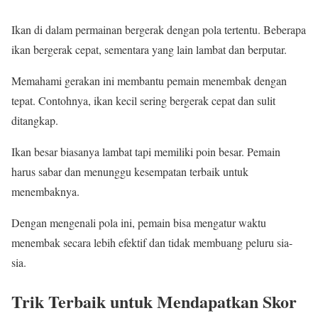
Ikan di dalam permainan bergerak dengan pola tertentu. Beberapa
ikan bergerak cepat, sementara yang lain lambat dan berputar.
Memahami gerakan ini membantu pemain menembak dengan
tepat. Contohnya, ikan kecil sering bergerak cepat dan sulit
ditangkap.
Ikan besar biasanya lambat tapi memiliki poin besar. Pemain
harus sabar dan menunggu kesempatan terbaik untuk
menembaknya.
Dengan mengenali pola ini, pemain bisa mengatur waktu
menembak secara lebih efektif dan tidak membuang peluru sia-
sia.
Trik Terbaik untuk Mendapatkan Skor