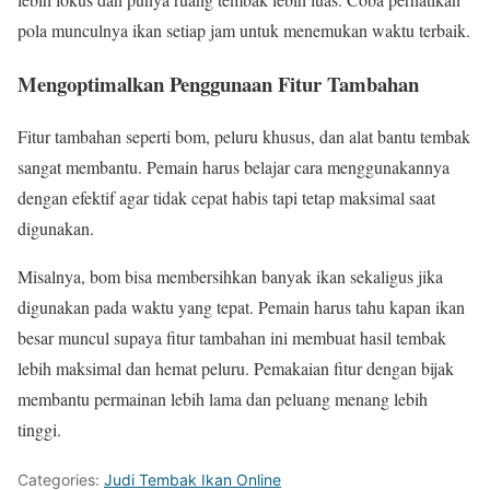
pola munculnya ikan setiap jam untuk menemukan waktu terbaik.
Mengoptimalkan Penggunaan Fitur Tambahan
Fitur tambahan seperti bom, peluru khusus, dan alat bantu tembak
sangat membantu. Pemain harus belajar cara menggunakannya
dengan efektif agar tidak cepat habis tapi tetap maksimal saat
digunakan.
Misalnya, bom bisa membersihkan banyak ikan sekaligus jika
digunakan pada waktu yang tepat. Pemain harus tahu kapan ikan
besar muncul supaya fitur tambahan ini membuat hasil tembak
lebih maksimal dan hemat peluru. Pemakaian fitur dengan bijak
membantu permainan lebih lama dan peluang menang lebih
tinggi.
Categories:
Judi Tembak Ikan Online