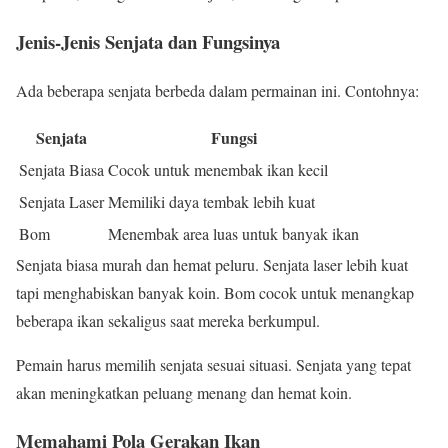
Jenis-Jenis Senjata dan Fungsinya
Ada beberapa senjata berbeda dalam permainan ini. Contohnya:
Senjata
Fungsi
Senjata Biasa
Cocok untuk menembak ikan kecil
Senjata Laser
Memiliki daya tembak lebih kuat
Bom
Menembak area luas untuk banyak ikan
Senjata biasa murah dan hemat peluru. Senjata laser lebih kuat
tapi menghabiskan banyak koin. Bom cocok untuk menangkap
beberapa ikan sekaligus saat mereka berkumpul.
Pemain harus memilih senjata sesuai situasi. Senjata yang tepat
akan meningkatkan peluang menang dan hemat koin.
Memahami Pola Gerakan Ikan