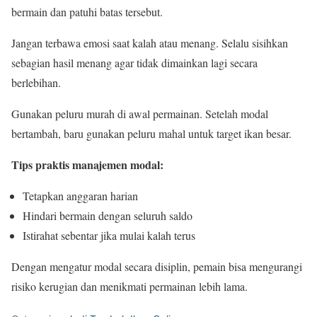
bermain dan patuhi batas tersebut.
Jangan terbawa emosi saat kalah atau menang. Selalu sisihkan
sebagian hasil menang agar tidak dimainkan lagi secara
berlebihan.
Gunakan peluru murah di awal permainan. Setelah modal
bertambah, baru gunakan peluru mahal untuk target ikan besar.
Tips praktis manajemen modal:
Tetapkan anggaran harian
Hindari bermain dengan seluruh saldo
Istirahat sebentar jika mulai kalah terus
Dengan mengatur modal secara disiplin, pemain bisa mengurangi
risiko kerugian dan menikmati permainan lebih lama.