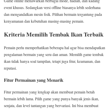
Game online menawarkan berbagai mode, hadiah, dan kadang
event khusus. Sedangkan versi offline biasanya lebih sederhana
dan mengandalkan mesin fisik. Pilihan bermain tergantung pada
kenyamanan dan kebutuhan masing-masing pemain.
Kriteria Memilih Tembak Ikan Terbaik
Pemain perlu memperhatikan beberapa hal agar bisa mendapatkan
pengalaman bermain yang seru dan aman. Memilih game tembak
ikan tidak hanya soal tampilan, tetapi juga fitur, keamanan, dan
reputasi.
Fitur Permainan yang Menarik
Fitur permainan yang lengkap akan membuat pemain betah
bermain lebih lama. Pilih game yang punya banyak jenis ikan,
senjata, dan level tantangan yang bervariasi. Ini bisa membuat