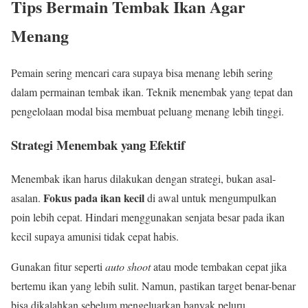
Tips Bermain Tembak Ikan Agar
Menang
Pemain sering mencari cara supaya bisa menang lebih sering
dalam permainan tembak ikan. Teknik menembak yang tepat dan
pengelolaan modal bisa membuat peluang menang lebih tinggi.
Strategi Menembak yang Efektif
Menembak ikan harus dilakukan dengan strategi, bukan asal-
Fokus pada ikan kecil
asalan.
di awal untuk mengumpulkan
poin lebih cepat. Hindari menggunakan senjata besar pada ikan
kecil supaya amunisi tidak cepat habis.
Gunakan fitur seperti
auto shoot
atau mode tembakan cepat jika
bertemu ikan yang lebih sulit. Namun, pastikan target benar-benar
bisa dikalahkan sebelum mengeluarkan banyak peluru.