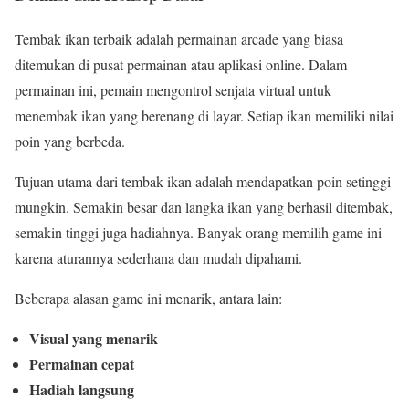
Tembak ikan terbaik adalah permainan arcade yang biasa
ditemukan di pusat permainan atau aplikasi online. Dalam
permainan ini, pemain mengontrol senjata virtual untuk
menembak ikan yang berenang di layar. Setiap ikan memiliki nilai
poin yang berbeda.
Tujuan utama dari tembak ikan adalah mendapatkan poin setinggi
mungkin. Semakin besar dan langka ikan yang berhasil ditembak,
semakin tinggi juga hadiahnya. Banyak orang memilih game ini
karena aturannya sederhana dan mudah dipahami.
Beberapa alasan game ini menarik, antara lain:
Visual yang menarik
Permainan cepat
Hadiah langsung