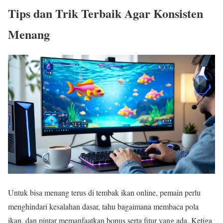
Tips dan Trik Terbaik Agar Konsisten
Menang
Untuk bisa menang terus di tembak ikan online, pemain perlu
menghindari kesalahan dasar, tahu bagaimana membaca pola
ikan, dan pintar memanfaatkan bonus serta fitur yang ada. Ketiga