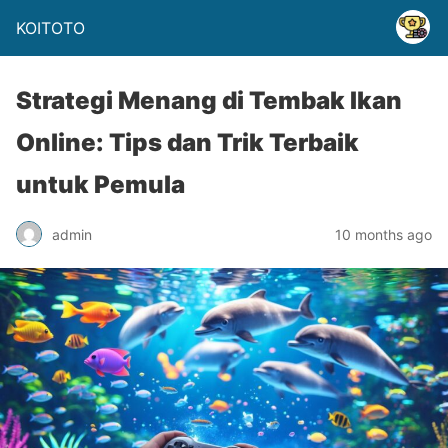
KOITOTO
Strategi Menang di Tembak Ikan
Online: Tips dan Trik Terbaik
untuk Pemula
admin
10 months ago