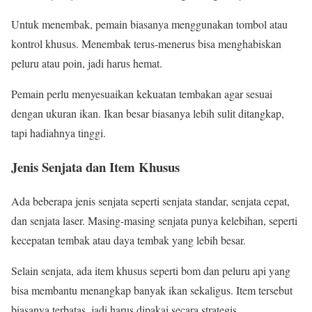
Untuk menembak, pemain biasanya menggunakan tombol atau
kontrol khusus. Menembak terus-menerus bisa menghabiskan
peluru atau poin, jadi harus hemat.
Pemain perlu menyesuaikan kekuatan tembakan agar sesuai
dengan ukuran ikan. Ikan besar biasanya lebih sulit ditangkap,
tapi hadiahnya tinggi.
Jenis Senjata dan Item Khusus
Ada beberapa jenis senjata seperti senjata standar, senjata cepat,
dan senjata laser. Masing-masing senjata punya kelebihan, seperti
kecepatan tembak atau daya tembak yang lebih besar.
Selain senjata, ada item khusus seperti bom dan peluru api yang
bisa membantu menangkap banyak ikan sekaligus. Item tersebut
biasanya terbatas, jadi harus dipakai secara strategis.