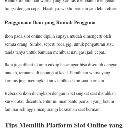
Bentuk tombol dan warna yang kontras membantu mengenali
fungsi dengan cepat. Hasilnya, waktu bermain jadi lebih efisien.
Penggunaan Ikon yang Ramah Pengguna
Ikon pada slot online dipilih supaya mudah dimengerti oleh
semua orang. Simbol seperti roda gigi untuk pengaturan atau
tanda tanya untuk bantuan membuat navigasi jadi cepat.
Ikon juga diberi ukuran cukup besar agar bisa disentuh dengan
mudah, terutama di perangkat kecil. Pemilihan warna yang
kontras juga meningkatkan visibilitas ikon saat bermain.
Beberapa ikon dilengkapi dengan label singkat saat diarahkan
kursor atau disentuh. Fitur ini membantu pemain yang belum
familiar sehingga mengurangi kesalahan saat bermain.
Tips Memilih Platform Slot Online yang