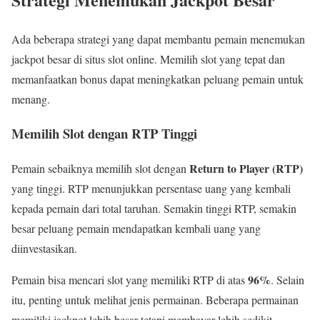
Ada beberapa strategi yang dapat membantu pemain menemukan
jackpot besar di situs slot online. Memilih slot yang tepat dan
memanfaatkan bonus dapat meningkatkan peluang pemain untuk
menang.
Memilih Slot dengan RTP Tinggi
Return to Player (RTP)
Pemain sebaiknya memilih slot dengan
yang tinggi. RTP menunjukkan persentase uang yang kembali
kepada pemain dari total taruhan. Semakin tinggi RTP, semakin
besar peluang pemain mendapatkan kembali uang yang
diinvestasikan.
96%
Pemain bisa mencari slot yang memiliki RTP di atas
. Selain
itu, penting untuk melihat jenis permainan. Beberapa permainan
memiliki jackpot lebih besar tetapi membayar lebih sedikit.