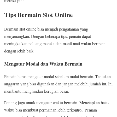
mereka pilih.
Tips Bermain Slot Online
Bermain slot online bisa menjadi pengalaman yang
menyenangkan. Dengan beberapa tips, pemain dapat
meningkatkan peluang mereka dan menikmati waktu bermain
dengan lebih baik.
Mengatur Modal dan Waktu Bermain
Pemain harus mengatur modal sebelum mulai bermain. Tentukan
anggaran yang bisa digunakan dan jangan melebihi jumlah itu. Ini
membantu menghindari kerugian besar.
Penting juga untuk mengatur waktu bermain. Menetapkan batas
waktu bisa membuat permainan lebih terkontrol. Pemain