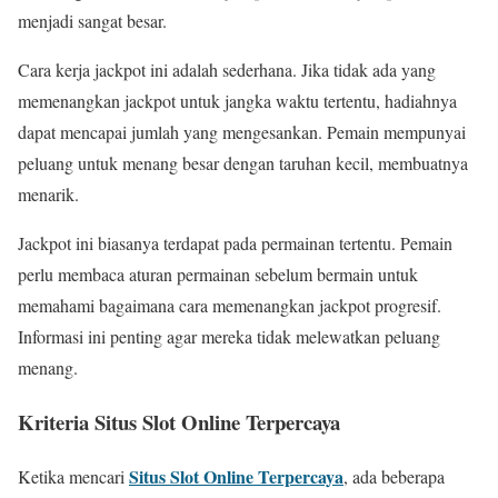
menjadi sangat besar.
Cara kerja jackpot ini adalah sederhana. Jika tidak ada yang
memenangkan jackpot untuk jangka waktu tertentu, hadiahnya
dapat mencapai jumlah yang mengesankan. Pemain mempunyai
peluang untuk menang besar dengan taruhan kecil, membuatnya
menarik.
Jackpot ini biasanya terdapat pada permainan tertentu. Pemain
perlu membaca aturan permainan sebelum bermain untuk
memahami bagaimana cara memenangkan jackpot progresif.
Informasi ini penting agar mereka tidak melewatkan peluang
menang.
Kriteria Situs Slot Online Terpercaya
Situs Slot Online Terpercaya
Ketika mencari
, ada beberapa