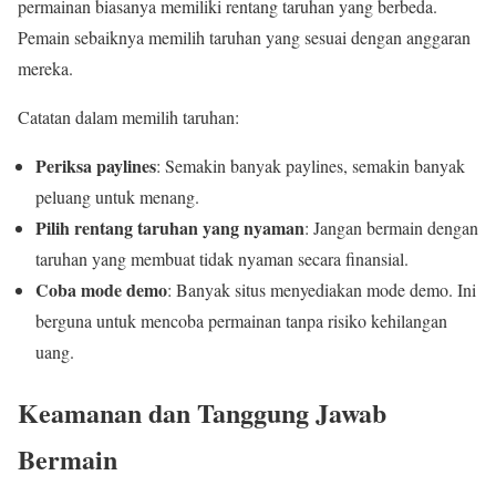
permainan biasanya memiliki rentang taruhan yang berbeda.
Pemain sebaiknya memilih taruhan yang sesuai dengan anggaran
mereka.
Catatan dalam memilih taruhan:
Periksa paylines
: Semakin banyak paylines, semakin banyak
peluang untuk menang.
Pilih rentang taruhan yang nyaman
: Jangan bermain dengan
taruhan yang membuat tidak nyaman secara finansial.
Coba mode demo
: Banyak situs menyediakan mode demo. Ini
berguna untuk mencoba permainan tanpa risiko kehilangan
uang.
Keamanan dan Tanggung Jawab
Bermain