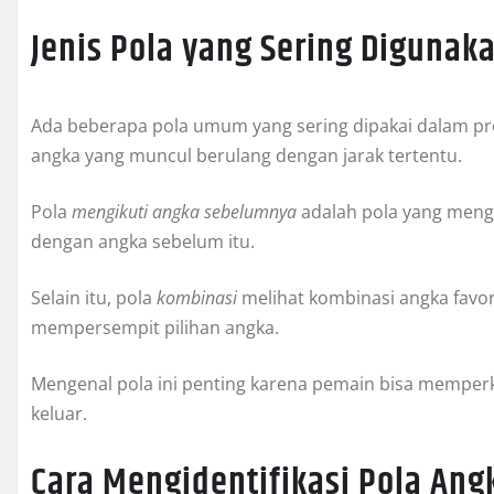
Jenis Pola yang Sering Digunak
Ada beberapa pola umum yang sering dipakai dalam pred
angka yang muncul berulang dengan jarak tertentu.
Pola
mengikuti angka sebelumnya
adalah pola yang meng
dengan angka sebelum itu.
Selain itu, pola
kombinasi
melihat kombinasi angka favo
mempersempit pilihan angka.
Mengenal pola ini penting karena pemain bisa memperk
keluar.
Cara Mengidentifikasi Pola Ang