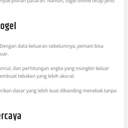
ak pilihan pasaran. Namun, togel online tetap jenis
Togel
 Dengan data keluaran sebelumnya, pemain bisa
uar.
muncul, dan perhitungan angka yang mungkin keluar
embuat tebakan yang lebih akurat.
berikan dasar yang lebih kuat dibanding menebak tanpa
ercaya