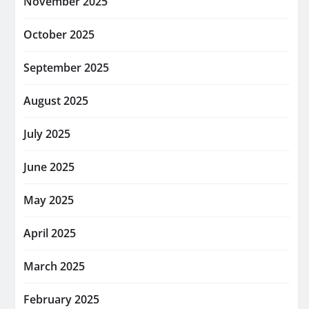
November 2025
October 2025
September 2025
August 2025
July 2025
June 2025
May 2025
April 2025
March 2025
February 2025