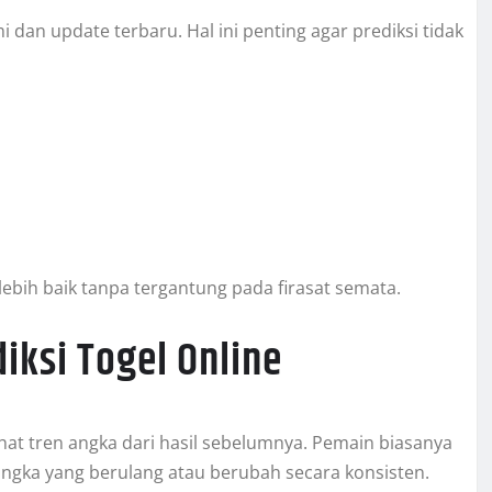
i dan update terbaru. Hal ini penting agar prediksi tidak
ebih baik tanpa tergantung pada firasat semata.
ksi Togel Online
at tren angka dari hasil sebelumnya. Pemain biasanya
angka yang berulang atau berubah secara konsisten.