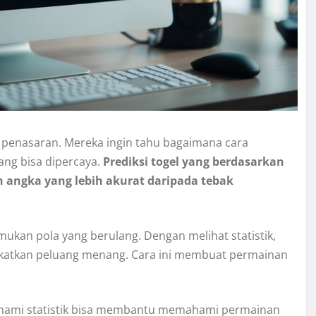
g penasaran. Mereka ingin tahu bagaimana cara
ang bisa dipercaya.
Prediksi togel yang berdasarkan
 angka yang lebih akurat daripada tebak
kan pola yang berulang. Dengan melihat statistik,
gkatkan peluang menang. Cara ini membuat permainan
mahami statistik bisa membantu memahami permainan