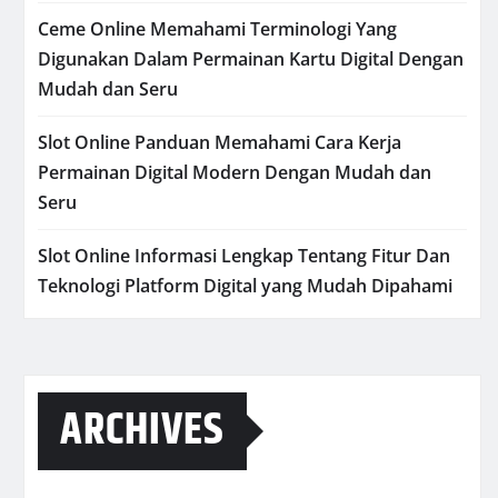
Ceme Online Memahami Terminologi Yang
Digunakan Dalam Permainan Kartu Digital Dengan
Mudah dan Seru
Slot Online Panduan Memahami Cara Kerja
Permainan Digital Modern Dengan Mudah dan
Seru
Slot Online Informasi Lengkap Tentang Fitur Dan
Teknologi Platform Digital yang Mudah Dipahami
ARCHIVES