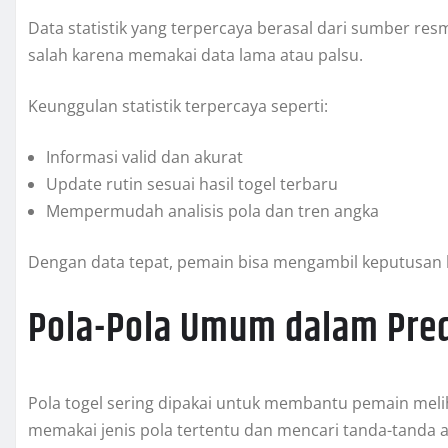
Data statistik yang terpercaya berasal dari sumber resm
salah karena memakai data lama atau palsu.
Keunggulan statistik terpercaya seperti:
Informasi valid dan akurat
Update rutin sesuai hasil togel terbaru
Mempermudah analisis pola dan tren angka
Dengan data tepat, pemain bisa mengambil keputusan l
Pola-Pola Umum dalam Predi
Pola togel sering dipakai untuk membantu pemain melih
memakai jenis pola tertentu dan mencari tanda-tanda 