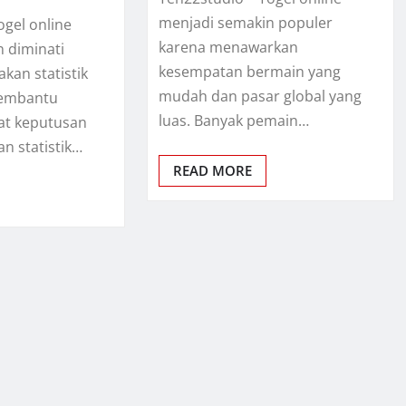
menjadi semakin populer
ogel online
karena menawarkan
 diminati
kesempatan bermain yang
kan statistik
mudah dan pasar global yang
membantu
luas. Banyak pemain…
t keputusan
an statistik…
READ MORE