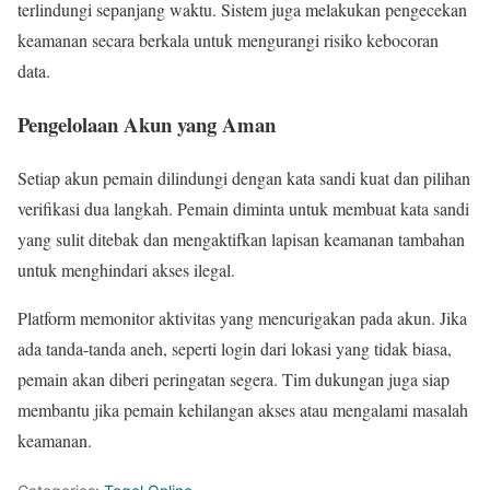
terlindungi sepanjang waktu. Sistem juga melakukan pengecekan
keamanan secara berkala untuk mengurangi risiko kebocoran
data.
Pengelolaan Akun yang Aman
Setiap akun pemain dilindungi dengan kata sandi kuat dan pilihan
verifikasi dua langkah. Pemain diminta untuk membuat kata sandi
yang sulit ditebak dan mengaktifkan lapisan keamanan tambahan
untuk menghindari akses ilegal.
Platform memonitor aktivitas yang mencurigakan pada akun. Jika
ada tanda-tanda aneh, seperti login dari lokasi yang tidak biasa,
pemain akan diberi peringatan segera. Tim dukungan juga siap
membantu jika pemain kehilangan akses atau mengalami masalah
keamanan.