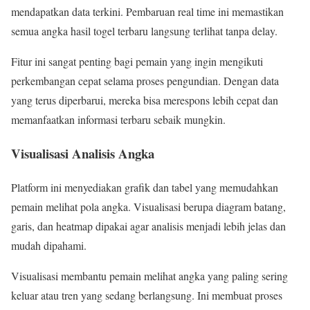
mendapatkan data terkini. Pembaruan real time ini memastikan
semua angka hasil togel terbaru langsung terlihat tanpa delay.
Fitur ini sangat penting bagi pemain yang ingin mengikuti
perkembangan cepat selama proses pengundian. Dengan data
yang terus diperbarui, mereka bisa merespons lebih cepat dan
memanfaatkan informasi terbaru sebaik mungkin.
Visualisasi Analisis Angka
Platform ini menyediakan grafik dan tabel yang memudahkan
pemain melihat pola angka. Visualisasi berupa diagram batang,
garis, dan heatmap dipakai agar analisis menjadi lebih jelas dan
mudah dipahami.
Visualisasi membantu pemain melihat angka yang paling sering
keluar atau tren yang sedang berlangsung. Ini membuat proses