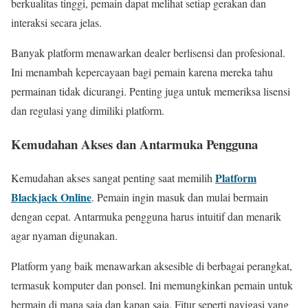
berkualitas tinggi, pemain dapat melihat setiap gerakan dan
interaksi secara jelas.
Banyak platform menawarkan dealer berlisensi dan profesional.
Ini menambah kepercayaan bagi pemain karena mereka tahu
permainan tidak dicurangi. Penting juga untuk memeriksa lisensi
dan regulasi yang dimiliki platform.
Kemudahan Akses dan Antarmuka Pengguna
Platform
Kemudahan akses sangat penting saat memilih
Blackjack Online
. Pemain ingin masuk dan mulai bermain
dengan cepat. Antarmuka pengguna harus intuitif dan menarik
agar nyaman digunakan.
Platform yang baik menawarkan aksesible di berbagai perangkat,
termasuk komputer dan ponsel. Ini memungkinkan pemain untuk
bermain di mana saja dan kapan saja. Fitur seperti navigasi yang