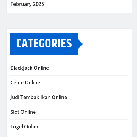
February 2025
CATEGORIES
BlackJack Online
Ceme Online
Judi Tembak Ikan Online
Slot Online
Togel Online