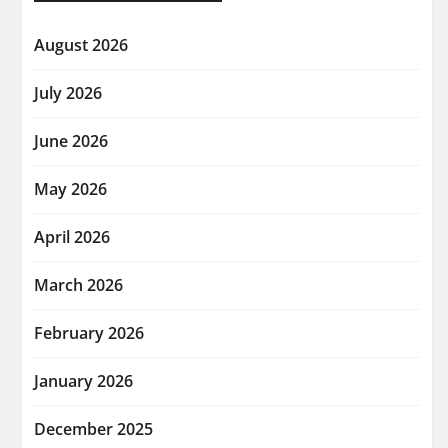
August 2026
July 2026
June 2026
May 2026
April 2026
March 2026
February 2026
January 2026
December 2025