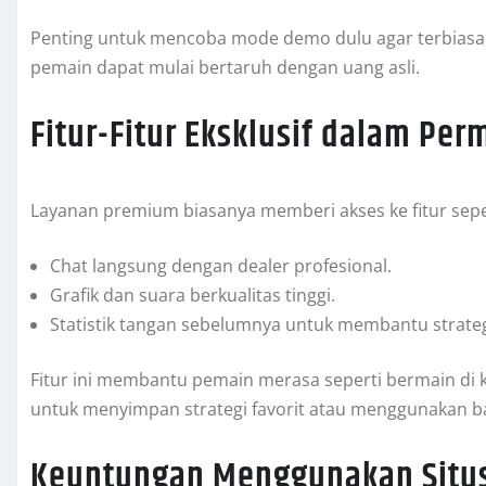
Penting untuk mencoba mode demo dulu agar terbiasa ta
pemain dapat mulai bertaruh dengan uang asli.
Fitur-Fitur Eksklusif dalam Pe
Layanan premium biasanya memberi akses ke fitur sepe
Chat langsung dengan dealer profesional.
Grafik dan suara berkualitas tinggi.
Statistik tangan sebelumnya untuk membantu strateg
Fitur ini membantu pemain merasa seperti bermain di 
untuk menyimpan strategi favorit atau menggunakan b
Keuntungan Menggunakan Situ