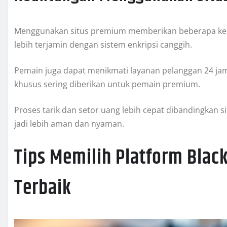
Menggunakan situs premium memberikan beberapa ke
lebih terjamin dengan sistem enkripsi canggih.
Pemain juga dapat menikmati layanan pelanggan 24 ja
khusus sering diberikan untuk pemain premium.
Proses tarik dan setor uang lebih cepat dibandingkan s
jadi lebih aman dan nyaman.
Tips Memilih Platform Blac
Terbaik