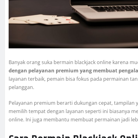
Banyak orang suka bermain blackjack online karena mu
dengan pelayanan premium yang membuat pengala
layanan terbaik, pemain bisa fokus pada permainan tan
pelanggan.
Pelayanan premium berarti dukungan cepat, tampilan y
memilih tempat dengan layanan seperti ini biasanya me
online. Ini juga membantu membuat permainan jadi le