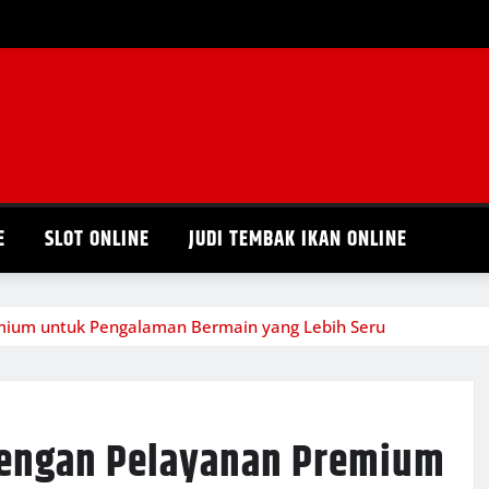
E
SLOT ONLINE
JUDI TEMBAK IKAN ONLINE
emium untuk Pengalaman Bermain yang Lebih Seru
 dengan Pelayanan Premium