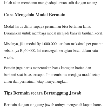
kalah akan membantu menghadapi lawan sulit dengan tenang.
Cara Mengelola Modal Bermain
Modal harus diatur supaya permainan bisa bertahan lama.
Disarankan untuk membagi modal menjadi banyak taruhan kecil.
Misalnya, jika modal Rp1.000.000, taruhan maksimal per putaran
sebaiknya Rp50.000. Ini mencegah kerugian besar dalam satu
waktu.
Pemain juga harus menentukan batas kerugian harian dan
berhenti saat batas tercapai. Ini membantu menjaga modal tetap
aman dan permainan tetap menyenangkan.
Tips Bermain secara Bertanggung Jawab
Bermain dengan tanggung jawab artinya mengenali kapan harus