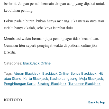
berhenti. Jangan pernah bermain dengan uang yang dipakai untuk
kebutuhan penting.
Fokus pada hiburan, bukan hanya menang. Jika merasa stres atau
terlalu banyak kalah, sebaiknya istirahat dulu.
Membatasi waktu bermain juga penting agar tidak kecanduan.
Gunakan fitur seperti pengingat waktu di platform online jika
tersedia.
Categories:
BlackJack Online
Tags:
Aturan Blackjack
,
Blackjack Online
,
Bonus Blackjack
,
Hit
atau Stand
,
Kartu Blackjack
,
Kasino Langsung
,
Meja Blackjack
,
Penghitungan Kartu
,
Strategi Blackjack
,
Turnamen Blackjack
KOITOTO
Back to top