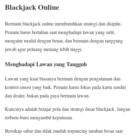
Blackjack Online
Bermain blackjack online membutuhkan strategi dan disiplin.
Pemain harus bertahan saat menghadapi lawan yang sulit,
mengatur modal dengan benar, dan bermain dengan tanggung
jawab agar peluang menang lebih tinggi.
Menghadapi Lawan yang Tangguh
Lawan yang kuat biasanya bermain dengan pengalaman dan
kontrol emosi yang baik. Pemain harus fokus pada kartu sendiri
dan dealer, bukan pada gaya bermain lawan.
Kuncinya adalah belajar pola dan strategi dasar blackjack. Jangan
terburu-buru mengambil keputusan.
Bersikap sabar dan tidak mudah terpancing taruhan besar saat