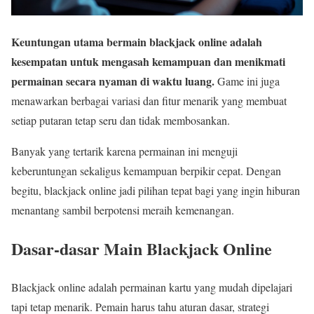
Keuntungan utama bermain blackjack online adalah
kesempatan untuk mengasah kemampuan dan menikmati
permainan secara nyaman di waktu luang.
Game ini juga
menawarkan berbagai variasi dan fitur menarik yang membuat
setiap putaran tetap seru dan tidak membosankan.
Banyak yang tertarik karena permainan ini menguji
keberuntungan sekaligus kemampuan berpikir cepat. Dengan
begitu, blackjack online jadi pilihan tepat bagi yang ingin hiburan
menantang sambil berpotensi meraih kemenangan.
Dasar-dasar Main Blackjack Online
Blackjack online adalah permainan kartu yang mudah dipelajari
tapi tetap menarik. Pemain harus tahu aturan dasar, strategi