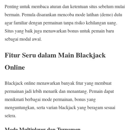
Penting untuk membaca aturan dan ketentuan situs sebelum mulai
bermain. Pemula disarankan mencoba mode latihan (demo) dulu
agar familiar dengan permainan tanpa risiko kehilangan uang.
Situs yang baik juga menawarkan bonus untuk pemain baru
sebagai modal awal.
Fitur Seru dalam Main Blackjack
Online
Blackjack online menawarkan banyak fitur yang membuat
permainan jadi lebih menarik dan menantang. Pemain dapat
menikmati berbagai mode permainan, bonus yang
menguntungkan, serta varian blackjack yang beragam sesuai
selera.
Mode Multiplayer dan Turnamen