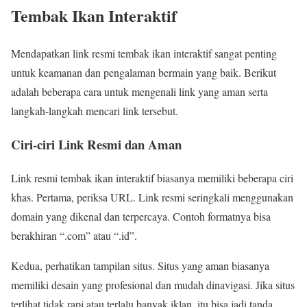
Tembak Ikan Interaktif
Mendapatkan link resmi tembak ikan interaktif sangat penting
untuk keamanan dan pengalaman bermain yang baik. Berikut
adalah beberapa cara untuk mengenali link yang aman serta
langkah-langkah mencari link tersebut.
Ciri-ciri Link Resmi dan Aman
Link resmi tembak ikan interaktif biasanya memiliki beberapa ciri
khas. Pertama, periksa URL. Link resmi seringkali menggunakan
domain yang dikenal dan terpercaya. Contoh formatnya bisa
berakhiran “.com” atau “.id”.
Kedua, perhatikan tampilan situs. Situs yang aman biasanya
memiliki desain yang profesional dan mudah dinavigasi. Jika situs
terlihat tidak rapi atau terlalu banyak iklan, itu bisa jadi tanda