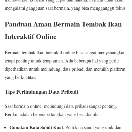
mengalami gangguan saat bermain, yang bisa mengganggu fokus.
Panduan Aman Bermain Tembak Ikan
Interaktif Online
Bermain tembak ikan interaktif online bisa sangat menyenangkan,
tetapi penting untuk tetap aman. Ada beberapa hal yang perlu
diperhatikan untuk melindungi data pribadi dan memilih platform
yang berkualitas.
Tips Perlindungan Data Pribadi
Saat bermain online, melindungi data pribadi sangat penting.
Berikut adalah beberapa langkah yang bisa diambil:
Gunakan Kata Sandi Kuat
: Pilih kata sandi yang unik dan