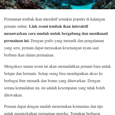
Permainan tembak ikan interaktif semakin populer di kalangan
Link resmi tembak ikan interaktif
pemain online.
menawarkan cara mudah untuk bergabung dan menikmati
permainan ini.
Dengan grafis yang menarik dan pengalaman
yang seru, pemain dapat merasakan kesenangan nyata saat
berburu ikan dalam permainan.
Mengakses tautan resmi ini akan memudahkan pemain baru untuk
belajar dan bermain. Setiap orang bisa mendapatkan akses ke
berbagai fitur menarik dan bonus yang ditawarkan. Dengan
semua kemudahan ini, ini adalah kesempatan yang tidak boleh
dilewatkan.
Pemain dapat dengan mudah menemukan komunitas dan tips
untuk meningkatkan permainan mereka. Temukan berbagai