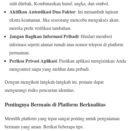
sulit ditebak. Kombinasikan huruf, angka, dan simbol.
Aktifkan Autentikasi Dua Faktor
: Ini menambah lapisan
ekstra keamanan. Jika seseorang mencoba mengakses akun,
mereka perlu verifikasi tambahan.
Jangan Bagikan Informasi Pribadi
: Hindari memberi
informasi seperti alamat rumah atau nomor telepon di platform
permainan.
Periksa Privasi Aplikasi
: Pastikan aplikasi mengizinkan Anda
mengontrol siapa yang melihat data pribadi.
Dengan mengikuti langkah-langkah ini, pemain dapat
mengurangi risiko pencurian identitas.
Pentingnya Bermain di Platform Berkualitas
Memilih platform yang tepat sangat penting untuk pengalaman
bermain yang aman. Berikut beberapa tips: