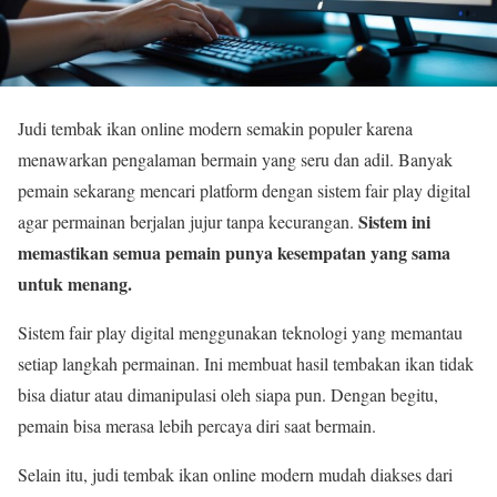
Judi tembak ikan online modern semakin populer karena
menawarkan pengalaman bermain yang seru dan adil. Banyak
pemain sekarang mencari platform dengan sistem fair play digital
Sistem ini
agar permainan berjalan jujur tanpa kecurangan.
memastikan semua pemain punya kesempatan yang sama
untuk menang.
Sistem fair play digital menggunakan teknologi yang memantau
setiap langkah permainan. Ini membuat hasil tembakan ikan tidak
bisa diatur atau dimanipulasi oleh siapa pun. Dengan begitu,
pemain bisa merasa lebih percaya diri saat bermain.
Selain itu, judi tembak ikan online modern mudah diakses dari