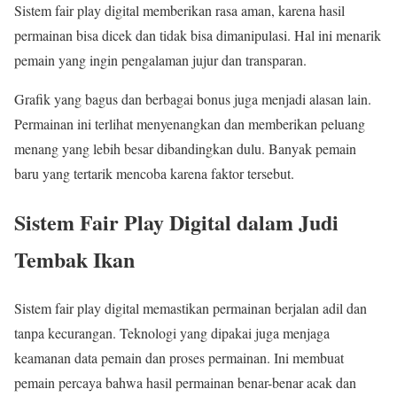
Sistem fair play digital memberikan rasa aman, karena hasil
permainan bisa dicek dan tidak bisa dimanipulasi. Hal ini menarik
pemain yang ingin pengalaman jujur dan transparan.
Grafik yang bagus dan berbagai bonus juga menjadi alasan lain.
Permainan ini terlihat menyenangkan dan memberikan peluang
menang yang lebih besar dibandingkan dulu. Banyak pemain
baru yang tertarik mencoba karena faktor tersebut.
Sistem Fair Play Digital dalam Judi
Tembak Ikan
Sistem fair play digital memastikan permainan berjalan adil dan
tanpa kecurangan. Teknologi yang dipakai juga menjaga
keamanan data pemain dan proses permainan. Ini membuat
pemain percaya bahwa hasil permainan benar-benar acak dan