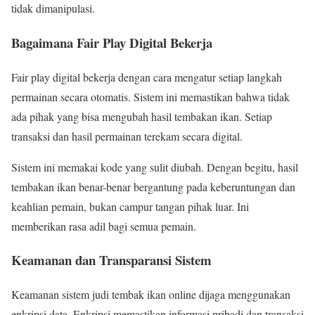
tidak dimanipulasi.
Bagaimana Fair Play Digital Bekerja
Fair play digital bekerja dengan cara mengatur setiap langkah
permainan secara otomatis. Sistem ini memastikan bahwa tidak
ada pihak yang bisa mengubah hasil tembakan ikan. Setiap
transaksi dan hasil permainan terekam secara digital.
Sistem ini memakai kode yang sulit diubah. Dengan begitu, hasil
tembakan ikan benar-benar bergantung pada keberuntungan dan
keahlian pemain, bukan campur tangan pihak luar. Ini
memberikan rasa adil bagi semua pemain.
Keamanan dan Transparansi Sistem
Keamanan sistem judi tembak ikan online dijaga menggunakan
enkripsi data. Enkripsi memastikan informasi pribadi dan transaksi