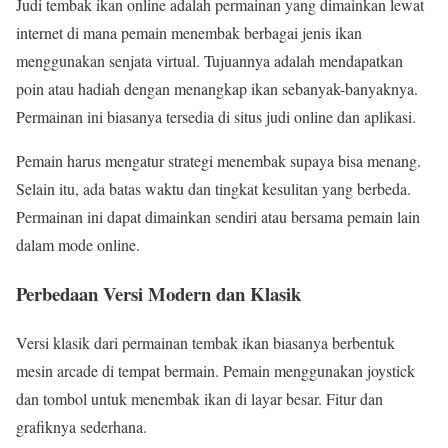
Judi tembak ikan online adalah permainan yang dimainkan lewat
internet di mana pemain menembak berbagai jenis ikan
menggunakan senjata virtual. Tujuannya adalah mendapatkan
poin atau hadiah dengan menangkap ikan sebanyak-banyaknya.
Permainan ini biasanya tersedia di situs judi online dan aplikasi.
Pemain harus mengatur strategi menembak supaya bisa menang.
Selain itu, ada batas waktu dan tingkat kesulitan yang berbeda.
Permainan ini dapat dimainkan sendiri atau bersama pemain lain
dalam mode online.
Perbedaan Versi Modern dan Klasik
Versi klasik dari permainan tembak ikan biasanya berbentuk
mesin arcade di tempat bermain. Pemain menggunakan joystick
dan tombol untuk menembak ikan di layar besar. Fitur dan
grafiknya sederhana.