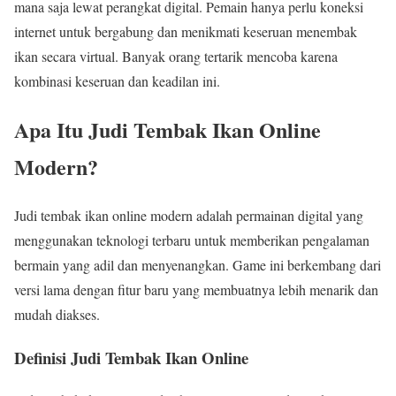
mana saja lewat perangkat digital. Pemain hanya perlu koneksi
internet untuk bergabung dan menikmati keseruan menembak
ikan secara virtual. Banyak orang tertarik mencoba karena
kombinasi keseruan dan keadilan ini.
Apa Itu Judi Tembak Ikan Online
Modern?
Judi tembak ikan online modern adalah permainan digital yang
menggunakan teknologi terbaru untuk memberikan pengalaman
bermain yang adil dan menyenangkan. Game ini berkembang dari
versi lama dengan fitur baru yang membuatnya lebih menarik dan
mudah diakses.
Definisi Judi Tembak Ikan Online