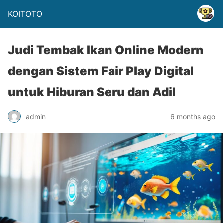
KOITOTO
Judi Tembak Ikan Online Modern
dengan Sistem Fair Play Digital
untuk Hiburan Seru dan Adil
admin
6 months ago