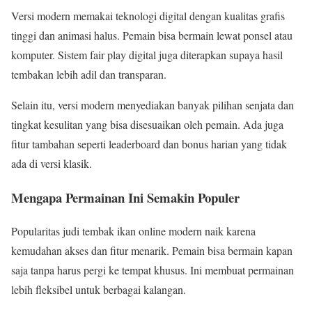
Versi modern memakai teknologi digital dengan kualitas grafis
tinggi dan animasi halus. Pemain bisa bermain lewat ponsel atau
komputer. Sistem fair play digital juga diterapkan supaya hasil
tembakan lebih adil dan transparan.
Selain itu, versi modern menyediakan banyak pilihan senjata dan
tingkat kesulitan yang bisa disesuaikan oleh pemain. Ada juga
fitur tambahan seperti leaderboard dan bonus harian yang tidak
ada di versi klasik.
Mengapa Permainan Ini Semakin Populer
Popularitas judi tembak ikan online modern naik karena
kemudahan akses dan fitur menarik. Pemain bisa bermain kapan
saja tanpa harus pergi ke tempat khusus. Ini membuat permainan
lebih fleksibel untuk berbagai kalangan.