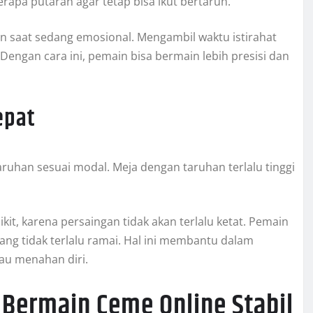
apa putaran agar tetap bisa ikut bertaruh.
in saat sedang emosional. Mengambil waktu istirahat
Dengan cara ini, pemain bisa bermain lebih presisi dan
epat
ruhan sesuai modal. Meja dengan taruhan terlalu tinggi
kit, karena persaingan tidak akan terlalu ketat. Pemain
g tidak terlalu ramai. Hal ini membantu dalam
au menahan diri.
Bermain Ceme Online Stabil