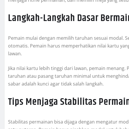
menjaga ritme permainan, dan memilih meja yang sesua
Langkah-Langkah Dasar Bermai
Pemain mulai dengan memilih taruhan sesuai modal. Se
otomatis. Pemain harus memperhatikan nilai kartu yan
lawan.
Jika nilai kartu lebih tinggi dari lawan, pemain mena
taruhan atau pasang taruhan minimal untuk menghinda
sabar adalah kunci agar tidak salah langkah.
Tips Menjaga Stabilitas Permai
Stabilitas permainan bisa dijaga dengan mengatur mod