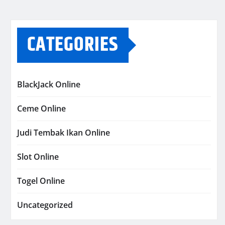
CATEGORIES
BlackJack Online
Ceme Online
Judi Tembak Ikan Online
Slot Online
Togel Online
Uncategorized