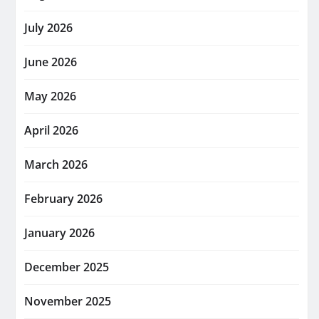
July 2026
June 2026
May 2026
April 2026
March 2026
February 2026
January 2026
December 2025
November 2025