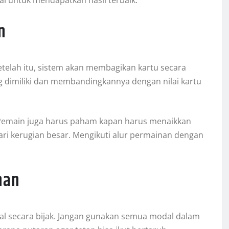
i untuk mendapatkan hasil terbaik.
n
telah itu, sistem akan membagikan kartu secara
g dimiliki dan membandingkannya dengan nilai kartu
ng. Pemain juga harus paham kapan harus menaikkan
ri kerugian besar. Mengikuti alur permainan dengan
nan
al secara bijak. Jangan gunakan semua modal dalam