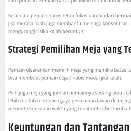
satu putaran. Pemain harus pisahkan modal untuk beber
Selain itu, pemain harus tetap fokus dan hindari berma
jika merasa lelah juga membantu menjaga konsentrasi. 
mengurangi risiko kalah beruntun.
Strategi Pemilihan Meja yang T
Pemain disarankan memilih meja yang memiliki batas ta
bisa membuat pemain cepat habis modal jika kalah.
Pilih juga meja yang jumlah pemainnya sedang atau sedi
lebih mudah membaca gaya permainan lawan di meja yan
menentukan kapan waktu yang tepat untuk bertaruh at
Keuntungan dan Tantangan 