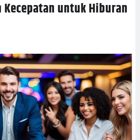
n Kecepatan untuk Hiburan