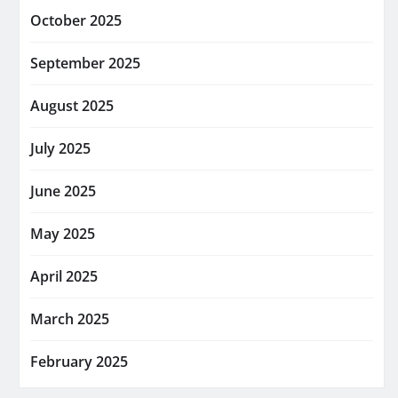
October 2025
September 2025
August 2025
July 2025
June 2025
May 2025
April 2025
March 2025
February 2025