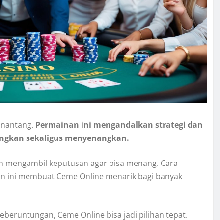
enantang.
Permainan ini mengandalkan strategi dan
angkan sekaligus menyenangkan.
am mengambil keputusan agar bisa menang. Cara
 ini membuat Ceme Online menarik bagi banyak
eberuntungan, Ceme Online bisa jadi pilihan tepat.