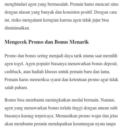
menghindari agen yang bermasalah. Pemain harus mencari situs
dengan ulasan yang banyak dan konsisten positif. Dengan cara
ini, risiko mengalami kerugian karena agen tidak jujur bisa
diminimalkan.
Mengecek Promo dan Bonus Menarik
Promo dan bonus sering menjadi daya tarik utama saat memilih
agen togel. Agen populer biasanya menawarkan bonus deposit,
cashback, atau hadiah khusus untuk pemain baru dan lama.
Pemain harus memeriksa syarat dan ketentuan promo agar tidak
salah paham.
Bonus bisa membantu meningkatkan modal bermain. Namun,
agen yang menawarkan bonus terlalu tinggi dengan aturan sulit
biasanya kurang terpercaya. Memastikan promo wajar dan jelas
akan membantu pemain mendapatkan keuntungan nyata tanpa