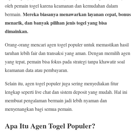
oleh pemain togel karena keamanan dan kemudahan dalam
Mereka biasanya menawarkan layanan cepat, bonus
bermain.
menarik, dan banyak pilihan jenis togel yang bisa
dimainkan.
Orang-orang mencari agen togel populer untuk memastikan hasil
taruhan lebih fair dan transaksi yang aman. Dengan memilih agen
yang tepat, pemain bisa fokus pada strategi tanpa khawatir soal
keamanan data atau pembayaran.
Selain itu, agen togel populer juga sering menyediakan fitur
lengkap seperti live chat dan sistem deposit yang mudah. Hal ini
membuat pengalaman bermain jadi lebih nyaman dan
menyenangkan bagi semua pemain.
Apa Itu Agen Togel Populer?