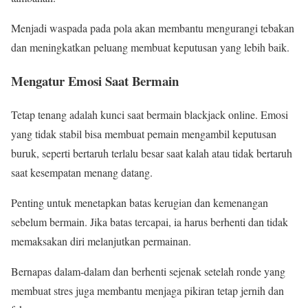
Menjadi waspada pada pola akan membantu mengurangi tebakan
dan meningkatkan peluang membuat keputusan yang lebih baik.
Mengatur Emosi Saat Bermain
Tetap tenang adalah kunci saat bermain blackjack online. Emosi
yang tidak stabil bisa membuat pemain mengambil keputusan
buruk, seperti bertaruh terlalu besar saat kalah atau tidak bertaruh
saat kesempatan menang datang.
Penting untuk menetapkan batas kerugian dan kemenangan
sebelum bermain. Jika batas tercapai, ia harus berhenti dan tidak
memaksakan diri melanjutkan permainan.
Bernapas dalam-dalam dan berhenti sejenak setelah ronde yang
membuat stres juga membantu menjaga pikiran tetap jernih dan