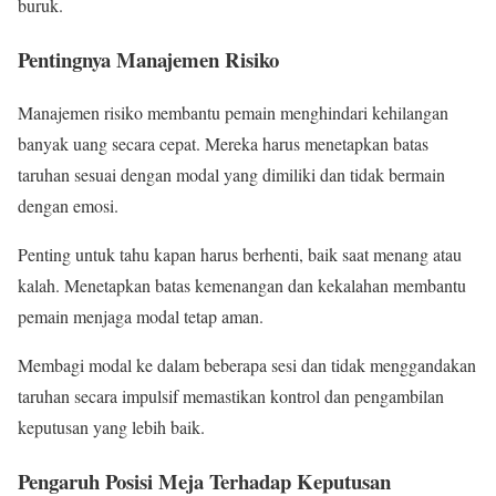
buruk.
Pentingnya Manajemen Risiko
Manajemen risiko membantu pemain menghindari kehilangan
banyak uang secara cepat. Mereka harus menetapkan batas
taruhan sesuai dengan modal yang dimiliki dan tidak bermain
dengan emosi.
Penting untuk tahu kapan harus berhenti, baik saat menang atau
kalah. Menetapkan batas kemenangan dan kekalahan membantu
pemain menjaga modal tetap aman.
Membagi modal ke dalam beberapa sesi dan tidak menggandakan
taruhan secara impulsif memastikan kontrol dan pengambilan
keputusan yang lebih baik.
Pengaruh Posisi Meja Terhadap Keputusan