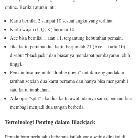
online. Berikut aturan inti:
Kartu bernilai 2 sampai 10 sesuai angka yang terlihat.
Kartu wajah (J, Q, K) bernilai 10.
Ace bisa bernilai 1 atau 11, tergantung kebutuhan pemain.
Jika kartu pertama dua kartu berjumlah 21 (Ace + kartu 10),
disebut “blackjack” dan biasanya mendapat pembayaran lebih
tinggi.
Pemain bisa memilih “double down” untuk menggandakan
taruhan setelah dua kartu pertama dan hanya bisa mengambil
satu kartu tambahan.
Ada opsi “split” jika dua kartu awal nilainya sama, pemain bisa
membagi menjadi dua tangan berbeda.
Terminologi Penting dalam Blackjack
Pemain baru perlu tahu beberapa istilah yang sering dipakai di