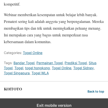
kompetitif.
Webinar memberikan kesempatan untuk belajar lebih banyak.
Pemateri sering kali adalah anggota yang berpengalaman. Mereka
membagikan tips dan trik untuk meningkatkan peluang menang.
Ini merupakan cara yang bagus untuk memperkuat rasa
kebersamaan dalam komunitas.
Categories:
Togel Online
Tags:
Bandar Togel
,
Permainan Togel
,
Prediksi Togel
,
Situs
Togel
,
Togel
,
togel hongkong
,
Togel Online
,
Togel Sidney
,
Togel Singapura
,
Togel WLA
KOITOTO
Back to top
Exit mobile version