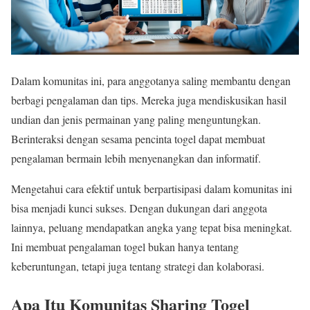
Dalam komunitas ini, para anggotanya saling membantu dengan
berbagi pengalaman dan tips. Mereka juga mendiskusikan hasil
undian dan jenis permainan yang paling menguntungkan.
Berinteraksi dengan sesama pencinta togel dapat membuat
pengalaman bermain lebih menyenangkan dan informatif.
Mengetahui cara efektif untuk berpartisipasi dalam komunitas ini
bisa menjadi kunci sukses. Dengan dukungan dari anggota
lainnya, peluang mendapatkan angka yang tepat bisa meningkat.
Ini membuat pengalaman togel bukan hanya tentang
keberuntungan, tetapi juga tentang strategi dan kolaborasi.
Apa Itu Komunitas Sharing Togel