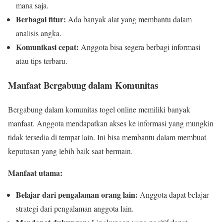
mana saja.
Berbagai fitur:
Ada banyak alat yang membantu dalam
analisis angka.
Komunikasi cepat:
Anggota bisa segera berbagi informasi
atau tips terbaru.
Manfaat Bergabung dalam Komunitas
Bergabung dalam komunitas togel online memiliki banyak
manfaat. Anggota mendapatkan akses ke informasi yang mungkin
tidak tersedia di tempat lain. Ini bisa membantu dalam membuat
keputusan yang lebih baik saat bermain.
Manfaat utama:
Belajar dari pengalaman orang lain:
Anggota dapat belajar
strategi dari pengalaman anggota lain.