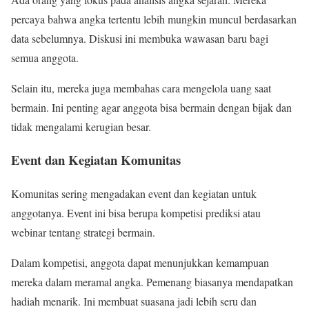
percaya bahwa angka tertentu lebih mungkin muncul berdasarkan
data sebelumnya. Diskusi ini membuka wawasan baru bagi
semua anggota.
Selain itu, mereka juga membahas cara mengelola uang saat
bermain. Ini penting agar anggota bisa bermain dengan bijak dan
tidak mengalami kerugian besar.
Event dan Kegiatan Komunitas
Komunitas sering mengadakan event dan kegiatan untuk
anggotanya. Event ini bisa berupa kompetisi prediksi atau
webinar tentang strategi bermain.
Dalam kompetisi, anggota dapat menunjukkan kemampuan
mereka dalam meramal angka. Pemenang biasanya mendapatkan
hadiah menarik. Ini membuat suasana jadi lebih seru dan