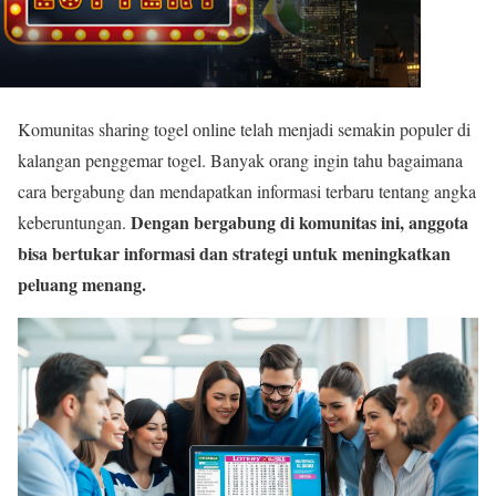
Komunitas sharing togel online telah menjadi semakin populer di
kalangan penggemar togel. Banyak orang ingin tahu bagaimana
cara bergabung dan mendapatkan informasi terbaru tentang angka
Dengan bergabung di komunitas ini, anggota
keberuntungan.
bisa bertukar informasi dan strategi untuk meningkatkan
peluang menang.