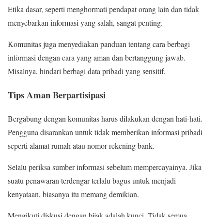
Etika dasar, seperti menghormati pendapat orang lain dan tidak
menyebarkan informasi yang salah, sangat penting.
Komunitas juga menyediakan panduan tentang cara berbagi
informasi dengan cara yang aman dan bertanggung jawab.
Misalnya, hindari berbagi data pribadi yang sensitif.
Tips Aman Berpartisipasi
Bergabung dengan komunitas harus dilakukan dengan hati-hati.
Pengguna disarankan untuk tidak memberikan informasi pribadi
seperti alamat rumah atau nomor rekening bank.
Selalu periksa sumber informasi sebelum mempercayainya. Jika
suatu penawaran terdengar terlalu bagus untuk menjadi
kenyataan, biasanya itu memang demikian.
Mengikuti diskusi dengan bijak adalah kunci. Tidak semua