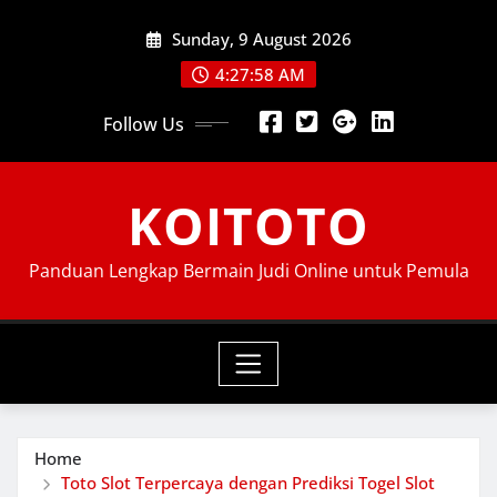
Skip
Sunday, 9 August 2026
to
content
4:27:58 AM
Follow Us
KOITOTO
Panduan Lengkap Bermain Judi Online untuk Pemula
Home
Toto Slot Terpercaya dengan Prediksi Togel Slot