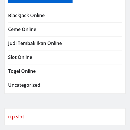
BlackJack Online
Ceme Online
Judi Tembak Ikan Online
Slot Online
Togel Online
Uncategorized
rtp slot