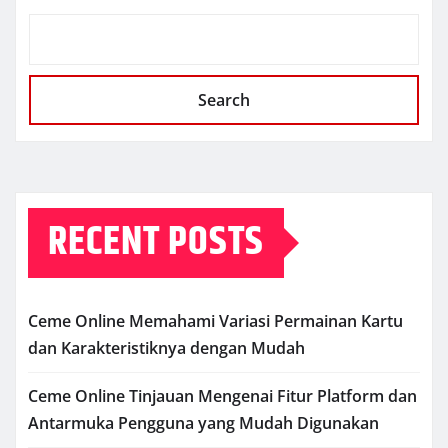
Search
RECENT POSTS
Ceme Online Memahami Variasi Permainan Kartu
dan Karakteristiknya dengan Mudah
Ceme Online Tinjauan Mengenai Fitur Platform dan
Antarmuka Pengguna yang Mudah Digunakan