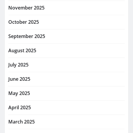
November 2025
October 2025
September 2025
August 2025
July 2025
June 2025
May 2025
April 2025
March 2025