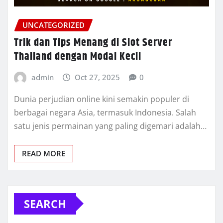
UNCATEGORIZED
Trik dan Tips Menang di Slot Server
Thailand dengan Modal Kecil
admin
Oct 27, 2025
0
Dunia perjudian online kini semakin populer di
berbagai negara Asia, termasuk Indonesia. Salah
satu jenis permainan yang paling digemari adalah…
READ MORE
SEARCH