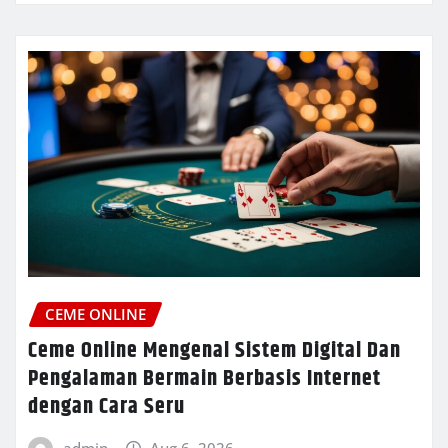
CEME ONLINE
Ceme Online Mengenal Sistem Digital Dan
Pengalaman Bermain Berbasis Internet
dengan Cara Seru
admin
Aug 6, 2026