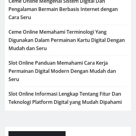
Ceme Online Mengenal Sistem Digital Dan
Pengalaman Bermain Berbasis Internet dengan
Cara Seru
Ceme Online Memahami Terminologi Yang
Digunakan Dalam Permainan Kartu Digital Dengan
Mudah dan Seru
Slot Online Panduan Memahami Cara Kerja
Permainan Digital Modern Dengan Mudah dan
Seru
Slot Online Informasi Lengkap Tentang Fitur Dan
Teknologi Platform Digital yang Mudah Dipahami