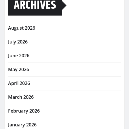
ARCHIVES
August 2026
July 2026
June 2026
May 2026
April 2026
March 2026
February 2026
January 2026