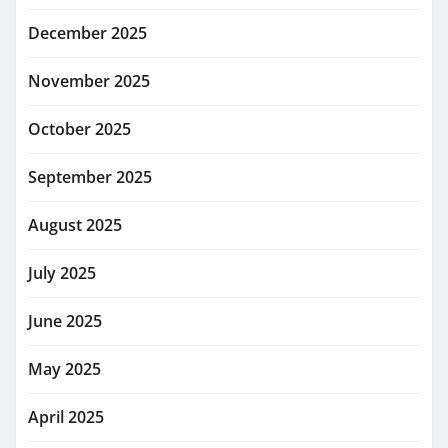
December 2025
November 2025
October 2025
September 2025
August 2025
July 2025
June 2025
May 2025
April 2025