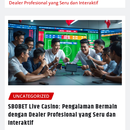
Dealer Profesional yang Seru dan Interaktif
UNCATEGORIZED
SBOBET Live Casino: Pengalaman Bermain
dengan Dealer Profesional yang Seru dan
Interaktif