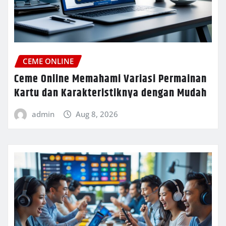
CEME ONLINE
Ceme Online Memahami Variasi Permainan
Kartu dan Karakteristiknya dengan Mudah
admin
Aug 8, 2026