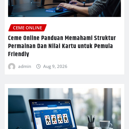
CEME ONLINE
Ceme Online Panduan Memahami Struktur
Permainan Dan Nilai Kartu untuk Pemula
Friendly
admin
Aug 9, 2026