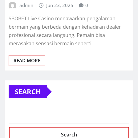
admin
Jun 23, 2025
0
SBOBET Live Casino menawarkan pengalaman
bermain yang berbeda dengan kehadiran dealer
profesional secara langsung. Pemain bisa
merasakan sensasi bermain seperti…
READ MORE
SEARCH
Search