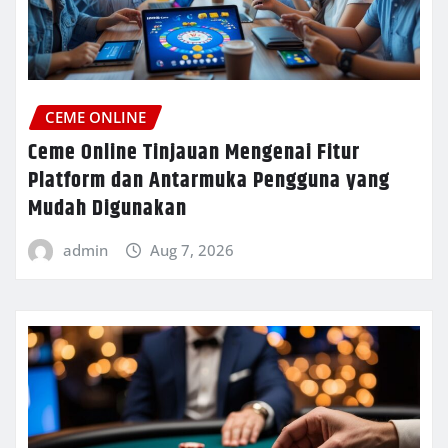
CEME ONLINE
Ceme Online Tinjauan Mengenai Fitur
Platform dan Antarmuka Pengguna yang
Mudah Digunakan
admin
Aug 7, 2026