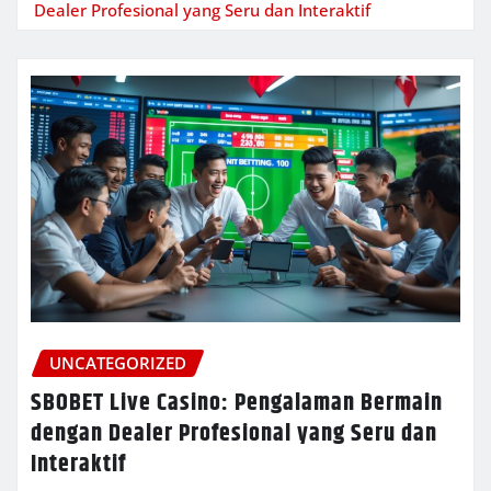
Dealer Profesional yang Seru dan Interaktif
UNCATEGORIZED
SBOBET Live Casino: Pengalaman Bermain
dengan Dealer Profesional yang Seru dan
Interaktif