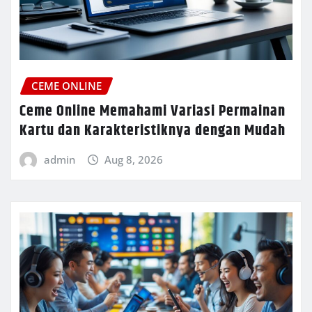
CEME ONLINE
Ceme Online Memahami Variasi Permainan
Kartu dan Karakteristiknya dengan Mudah
admin
Aug 8, 2026