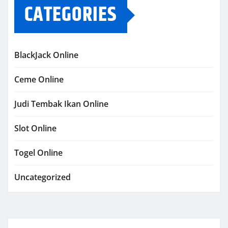
CATEGORIES
BlackJack Online
Ceme Online
Judi Tembak Ikan Online
Slot Online
Togel Online
Uncategorized