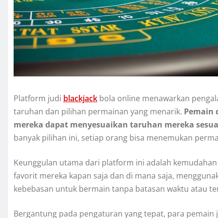
Platform judi
blackjack
bola online menawarkan pengal
taruhan dan pilihan permainan yang menarik.
Pemain d
mereka dapat menyesuaikan taruhan mereka sesuai
banyak pilihan ini, setiap orang bisa menemukan perm
Keunggulan utama dari platform ini adalah kemudahan
favorit mereka kapan saja dan di mana saja, menggunak
kebebasan untuk bermain tanpa batasan waktu atau te
Bergantung pada pengaturan yang tepat, para pemain 