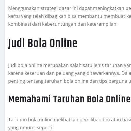
Menggunakan strategi dasar ini dapat meningkatkan pe
kartu yang telah dibagikan bisa membantu membuat kepu
kombinasi dari keberuntungan dan keterampilan.
Judi Bola Online
Judi bola online merupakan salah satu jenis taruhan y
karena keseruan dan peluang yang ditawarkannya. Dal
penting tentang taruhan bola online dan tips berguna 
Memahami Taruhan Bola Online
Taruhan bola online melibatkan pemilihan tim atau has
yang umum, seperti: