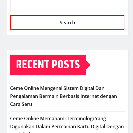
Search
RECENT POSTS
Ceme Online Mengenal Sistem Digital Dan
Pengalaman Bermain Berbasis Internet dengan
Cara Seru
Ceme Online Memahami Terminologi Yang
Digunakan Dalam Permainan Kartu Digital Dengan