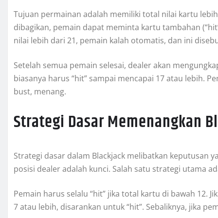
Tujuan permainan adalah memiliki total nilai kartu lebih
dibagikan, pemain dapat meminta kartu tambahan (“hit”) 
nilai lebih dari 21, pemain kalah otomatis, dan ini disebu
Setelah semua pemain selesai, dealer akan mengungkapk
biasanya harus “hit” sampai mencapai 17 atau lebih. Pem
bust, menang.
Strategi Dasar Memenangkan Bl
Strategi dasar dalam Blackjack melibatkan keputusan ya
posisi dealer adalah kunci. Salah satu strategi utama a
Pemain harus selalu “hit” jika total kartu di bawah 12. J
7 atau lebih, disarankan untuk “hit”. Sebaliknya, jika pe