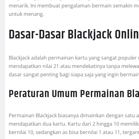
menarik. Ini membuat pengalaman bermain semakin m
untuk menang.
Dasar-Dasar Blackjack Onli
Blackjack adalah permainan kartu yang sangat populer 
mendapatkan nilai 21 atau mendekatinya tanpa melewa
dasar sangat penting bagi siapa saja yang ingin berma
Peraturan Umum Permainan Bla
Permainan Blackjack biasanya dimainkan dengan satu a
mendapatkan dua kartu. Kartu dari 2 hingga 10 memiliki n
bernilai 10, sedangkan as bisa bernilai 1 atau 11, tergan