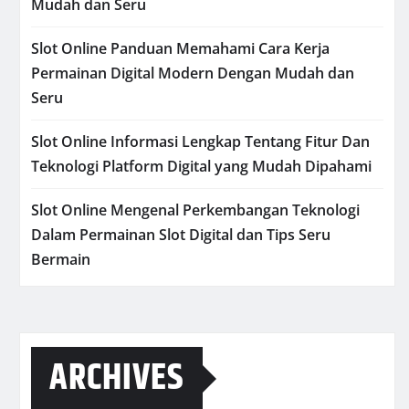
Mudah dan Seru
Slot Online Panduan Memahami Cara Kerja
Permainan Digital Modern Dengan Mudah dan
Seru
Slot Online Informasi Lengkap Tentang Fitur Dan
Teknologi Platform Digital yang Mudah Dipahami
Slot Online Mengenal Perkembangan Teknologi
Dalam Permainan Slot Digital dan Tips Seru
Bermain
ARCHIVES