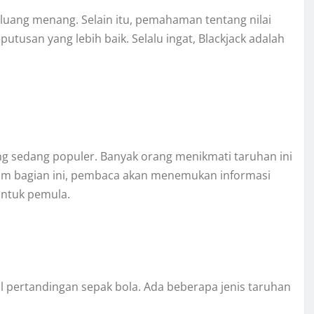
luang menang. Selain itu, pemahaman tentang nilai
tusan yang lebih baik. Selalu ingat, Blackjack adalah
ang sedang populer. Banyak orang menikmati taruhan ini
am bagian ini, pembaca akan menemukan informasi
untuk pemula.
il pertandingan sepak bola. Ada beberapa jenis taruhan